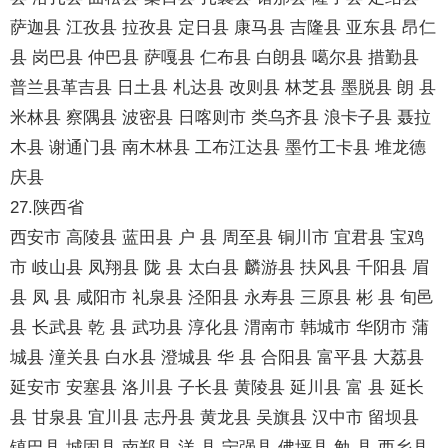
萨迦县 江孜县 拉孜县 定日县 康马县 吉隆县 亚东县 昂仁
县 岗巴县 仲巴县 萨嘎县 仁布县 白朗县 噶尔县 措勤县
普兰县革吉县 日土县 札达县 改则县 林芝县 墨脱县 朗 县
米林县 察隅县 波密县 日喀则市 类乌齐县 浪卡子县 聂拉
木县 谢通门县 南木林县 工布江达县 墨竹工卡县 堆龙德
庆县
27.陕西省
西安市 高陵县 蓝田县 户 县 周至县 铜川市 宜君县 宝鸡
市 岐山县 凤翔县 陇 县 太白县 麟游县 扶风县 千阳县 眉
县 凤 县 咸阳市 礼泉县 泾阳县 永寿县 三原县 彬 县 旬邑
县 长武县 乾 县 武功县 淳化县 渭南市 韩城市 华阴市 蒲
城县 潼关县 白水县 澄城县 华 县 合阳县 富平县 大荔县
延安市 安塞县 洛川县 子长县 黄陵县 延川县 富 县 延长
县 甘泉县 宜川县 志丹县 黄龙县 吴旗县 汉中市 留坝县
镇巴县 城固县 南郑县 洋 县 宁强县 佛坪县 勉 县 西乡县