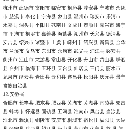
杭州市 建德市 富阳市 临安市 桐庐县 淳安县 宁波市 余姚
市 慈溪市 奉化市 宁海县 象山县 温州市 瑞安市 乐清市
永嘉县 洞头县 平阳县 苍南县 文成县 泰顺县 嘉兴市 海宁
市 平湖市 桐乡市 嘉善县 海盐县 湖州市 长兴县 德清县
安吉县 绍兴市 诸暨市 上虞市 嵊州市 绍兴县 新昌县 金华
市 兰溪市 义乌市 东阳市 永康市 武义县 浦江县 磐安县
衢州市 江山市 龙游县 常山县 开化县 舟山市 岱山县 嵊泗
县 台州市 临海市 玉环县 天台县 仙居县 三门县 丽水市
龙泉市 缙云县 青田县 云和县 遂昌县 松阳县 庆元县 景宁
畲族自治县
12.安徽省
合肥市 长丰县 肥东县 肥西县 芜湖市 芜湖县 南陵县 繁昌
县 蚌埠市 怀远县 固镇县 五河县 淮南市 凤台县 当涂县
淮北市 濉溪县 铜陵市 安庆市 桐城市 宿松县 枞阳县 太湖
县 怀宁县 岳西县 望江县 潜山县 黄山市 休宁县 歙 县 祁