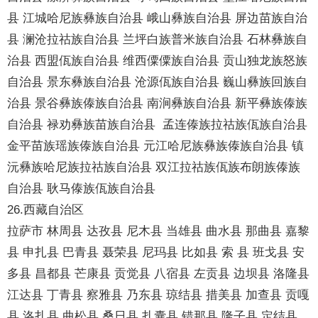
县 江城哈尼族彝族自治县 峨山彝族自治县 屏边苗族自治
县 澜沧拉祜族自治县 兰坪白族普米族自治县 石林彝族自
治县 西盟佤族自治县 维西僳僳族自治县 贡山独龙族怒族
自治县 景东彝族自治县 沧源佤族自治县 巍山彝族回族自
治县 景谷彝族傣族自治县 南涧彝族自治县 新平彝族傣族
自治县 禄劝彝族苗族自治县 孟连傣族拉祜族佤族自治县
金平苗族瑶族傣族自治县 元江哈尼族彝族傣族自治县 镇
沅彝族哈尼族拉祜族自治县 双江拉祜族佤族布朗族傣族
自治县 耿马傣族佤族自治县
26.西藏自治区
拉萨市 林周县 达孜县 尼木县 当雄县 曲水县 那曲县 嘉黎
县 申扎县 巴青县 聂荣县 尼玛县 比如县 索 县 班戈县 安
多县 昌都县 芒康县 贡觉县 八宿县 左贡县 边坝县 洛隆县
江达县 丁青县 察雅县 乃东县 琼结县 措美县 加查县 贡嘎
县 洛扎县 曲松县 桑日县 扎囊县 错那县 隆子县 定结县