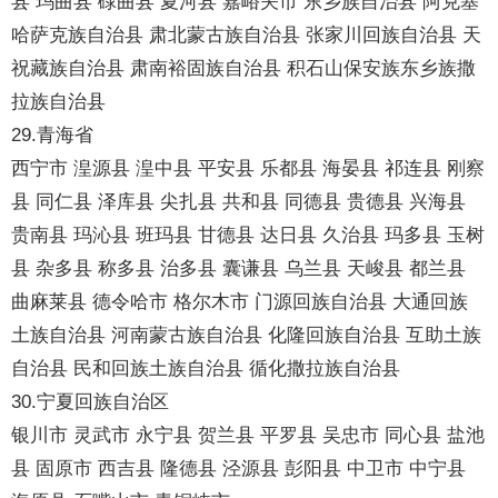
县 玛曲县 碌曲县 夏河县 嘉峪关市 东乡族自治县 阿克塞
哈萨克族自治县 肃北蒙古族自治县 张家川回族自治县 天
祝藏族自治县 肃南裕固族自治县 积石山保安族东乡族撒
拉族自治县
29.青海省
西宁市 湟源县 湟中县 平安县 乐都县 海晏县 祁连县 刚察
县 同仁县 泽库县 尖扎县 共和县 同德县 贵德县 兴海县
贵南县 玛沁县 班玛县 甘德县 达日县 久治县 玛多县 玉树
县 杂多县 称多县 治多县 囊谦县 乌兰县 天峻县 都兰县
曲麻莱县 德令哈市 格尔木市 门源回族自治县 大通回族
土族自治县 河南蒙古族自治县 化隆回族自治县 互助土族
自治县 民和回族土族自治县 循化撒拉族自治县
30.宁夏回族自治区
银川市 灵武市 永宁县 贺兰县 平罗县 吴忠市 同心县 盐池
县 固原市 西吉县 隆德县 泾源县 彭阳县 中卫市 中宁县