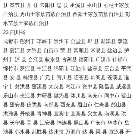
县 奉节县 开 县 云阳县 忠 县 巫溪县 巫山县 石柱土家族
自治县 秀山土家族苗族自治县 酉阳土家族苗族自治县 彭
水苗族土家族自治县
23.四川省
成都市 彭州市 邛崃市 崇州市 金堂县 郫 县 新津县 双流
县 蒲江县 大邑县 自贡市 荣 县 富顺县 米易县 盐边县 泸
州市 泸 县 合江县 叙永县 古蔺县 德阳市 广汉市 什邡市
绵竹市 罗江县 中江县 绵阳市 江油市 盐亭县 三台县 平武
县 安 县 梓潼县 广元市 青川县 旺苍县 剑阁县 苍溪县 遂
宁市 射洪县 蓬溪县 大英县 内江市 资中县 隆昌县 威远县
乐山市 夹江县 井研县 犍为县 沐川县 南充市 阆中市 营山
县 蓬安县 仪陇县 南部县 西充县 眉山市 仁寿县 彭山县
洪雅县 丹棱县 青神县 宜宾市 宜宾县 兴文县 南溪县 珙
县 长宁县 高 县 江安县 筠连县 屏山县 广安市 华蓥市 岳
池县 邻水县 武胜县 达州市 万源市 达 县 渠 县 宣汉县 开