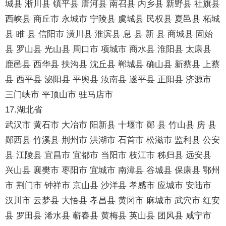
城县 淅川县 镇平县 唐河县 南召县 内乡县 新野县 社旗县
西峡县 商丘市 永城市 宁陵县 虞城县 民权县 夏邑县 柘城
县 睢 县 信阳市 潢川县 淮滨县 息 县 新 县 商城县 固始
县 罗山县 光山县 周口市 项城市 商水县 淮阳县 太康县
鹿邑县 西华县 扶沟县 沈丘县 郸城县 确山县 新蔡县 上蔡
县 西平县 泌阳县 平舆县 汝南县 遂平县 正阳县 济源市
三门峡市 平顶山市 驻马店市
17.湖北省
武汉市 黄石市 大冶市 阳新县 十堰市 郧 县 竹山县 房 县
郧西县 竹溪县 荆州市 洪湖市 石首市 松滋市 监利县 公安
县 江陵县 宜昌市 宜都市 当阳市 枝江市 秭归县 远安县
兴山县 襄樊市 枣阳市 宜城市 南漳县 谷城县 保康县 鄂州
市 荆门市 钟祥市 京山县 沙洋县 孝感市 应城市 安陆市
汉川市 云梦县 大悟县 孝昌县 黄冈市 麻城市 武穴市 红安
县 罗田县 浠水县 蕲春县 黄梅县 英山县 团风县 咸宁市