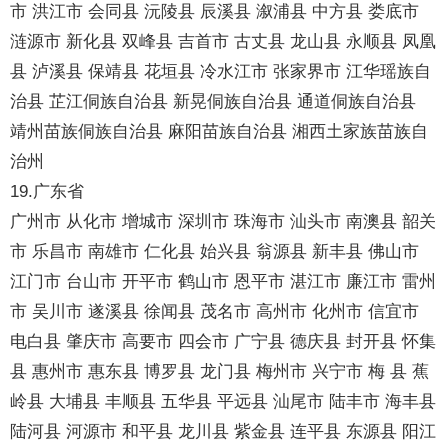
市 洪江市 会同县 沅陵县 辰溪县 溆浦县 中方县 娄底市
涟源市 新化县 双峰县 吉首市 古丈县 龙山县 永顺县 凤凰
县 泸溪县 保靖县 花垣县 冷水江市 张家界市 江华瑶族自
治县 芷江侗族自治县 新晃侗族自治县 通道侗族自治县
靖州苗族侗族自治县 麻阳苗族自治县 湘西土家族苗族自
治州
19.广东省
广州市 从化市 增城市 深圳市 珠海市 汕头市 南澳县 韶关
市 乐昌市 南雄市 仁化县 始兴县 翁源县 新丰县 佛山市
江门市 台山市 开平市 鹤山市 恩平市 湛江市 廉江市 雷州
市 吴川市 遂溪县 徐闻县 茂名市 高州市 化州市 信宜市
电白县 肇庆市 高要市 四会市 广宁县 德庆县 封开县 怀集
县 惠州市 惠东县 博罗县 龙门县 梅州市 兴宁市 梅 县 蕉
岭县 大埔县 丰顺县 五华县 平远县 汕尾市 陆丰市 海丰县
陆河县 河源市 和平县 龙川县 紫金县 连平县 东源县 阳江