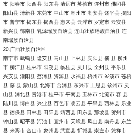
市 阳春市 阳西县 阳东县 清远市 英德市 连州市 佛冈县
阳山县 清新县 东莞市 中山市 潮州市 潮安县 饶平县 揭阳
市 普宁市 揭东县 揭西县 惠来县 云浮市 罗定市 云安县
新兴县 郁南县 乳源瑶族自治县 连山壮族瑶族自治县 连
南瑶族自治县
20.广西壮族自治区
南宁市 武鸣县 隆安县 马山县 上林县 宾阳县 横 县 柳州
市 柳江县 桂林市 阳朔县 临桂县 灵川县 全州县 平乐县
兴安县 灌阳县 荔浦县 资源县 永福县 梧州市 岑溪市 苍梧
县 藤 县 蒙山县 北海市 合浦县 东兴市 上思县 钦州市 灵
山县 浦北县 贵港市 桂平市 平南县 玉林市 北流市 容 县
陆川县 博白县 兴业县 百色市 凌云县 平果县 西林县 乐业
县 德保县 田林县 田阳县 靖西县 田东县 那坡县 贺州市
钟山县 昭平县 河池市 宜州市 天峨县 凤山县 南丹县 东兰
县 来宾市 合山市 象州县 武宣县 忻城县 崇左市 凭祥市