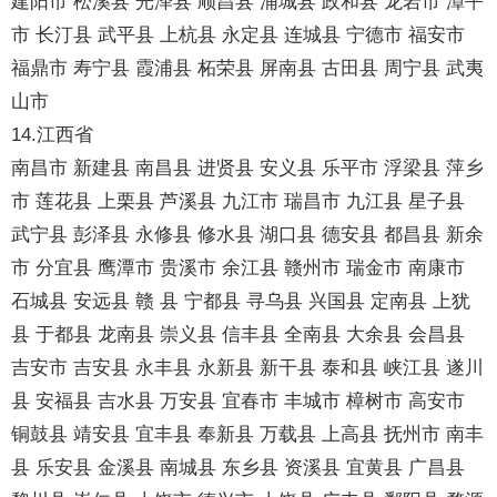
建阳市 松溪县 光泽县 顺昌县 浦城县 政和县 龙岩市 漳平
市 长汀县 武平县 上杭县 永定县 连城县 宁德市 福安市
福鼎市 寿宁县 霞浦县 柘荣县 屏南县 古田县 周宁县 武夷
山市
14.江西省
南昌市 新建县 南昌县 进贤县 安义县 乐平市 浮梁县 萍乡
市 莲花县 上栗县 芦溪县 九江市 瑞昌市 九江县 星子县
武宁县 彭泽县 永修县 修水县 湖口县 德安县 都昌县 新余
市 分宜县 鹰潭市 贵溪市 余江县 赣州市 瑞金市 南康市
石城县 安远县 赣 县 宁都县 寻乌县 兴国县 定南县 上犹
县 于都县 龙南县 崇义县 信丰县 全南县 大余县 会昌县
吉安市 吉安县 永丰县 永新县 新干县 泰和县 峡江县 遂川
县 安福县 吉水县 万安县 宜春市 丰城市 樟树市 高安市
铜鼓县 靖安县 宜丰县 奉新县 万载县 上高县 抚州市 南丰
县 乐安县 金溪县 南城县 东乡县 资溪县 宜黄县 广昌县