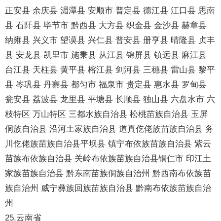
正安县 余庆县 湄潭县 安顺市 普定县 德江县 江口县 思南
县 石阡县 毕节市 黔西县 大方县 织金县 金沙县 赫章县
纳雍县 兴义市 望谟县 兴仁县 普安县 册亨县 晴隆县 贞丰
县 安龙县 凯里市 施秉县 从江县 锦屏县 镇远县 麻江县
台江县 天柱县 黄平县 榕江县 剑河县 三穗县 雷山县 黎平
县 岑巩县 丹寨县 都匀市 福泉市 贵定县 惠水县 罗甸县
瓮安县 荔波县 龙里县 平塘县 长顺县 独山县 六盘水市 六
枝特区 万山特区 三都水族自治县 松桃苗族自治县 玉屏
侗族自治县 沿河土家族自治县 道真仡佬族苗族自治县 务
川仡佬族苗族自治县平坝县 镇宁布依族苗族自治县 紫云
苗族布依族自治县 关岭布依族苗族自治县铜仁市 印江土
家族苗族自治县 黔东南苗族侗族自治州 黔西南布依族苗
族自治州 威宁彝族回族苗族自治县 黔南布依族苗族自治
州
25.云南省