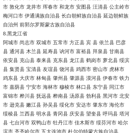
市 敦化市 龙井市 珲春市 和龙市 安图县 汪清县 公主岭市
梅河口市 伊通满族自治县 长白朝鲜族自治县 延边朝鲜族
自治州 前郭尔罗斯蒙古族自治县
8.黑龙江省
阿城市 尚志市 双城市 五常市 方正县 宾 县 依兰县 巴彦
县 通河县 木兰县 延寿县 讷河市 富裕县 拜泉县 甘南县
依安县 克山县 泰来县 克东县 龙江县 鹤岗市 萝北县 绥滨
县 集贤县 宝清县 友谊县 饶河县 鸡西市 密山市 虎林市
鸡东县 大庆市 林甸县 肇州县 肇源县 漠河县 伊春市 铁力
市 嘉荫县 宁安市 海林市 穆棱市 林口县 东宁县 同江市
富锦市 桦川县 抚远县 桦南县 汤原县 勃利县 黑河市 北安
市 逊克县 嫩江县 孙吴县 绥化市 安达市 肇东市 海伦市
绥棱县 兰西县 明水县 青冈县 庆安县 望奎县 呼玛县 塔河
县 七台河市 双鸭山市 牡丹江市 佳木斯市 绥芬河市 哈尔
滨市 齐齐哈尔市 五大连池市 杜尔伯特蒙古族自治县