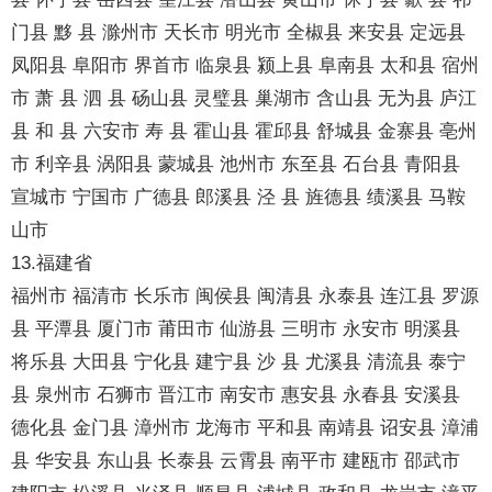
门县 黟 县 滁州市 天长市 明光市 全椒县 来安县 定远县
凤阳县 阜阳市 界首市 临泉县 颍上县 阜南县 太和县 宿州
市 萧 县 泗 县 砀山县 灵璧县 巢湖市 含山县 无为县 庐江
县 和 县 六安市 寿 县 霍山县 霍邱县 舒城县 金寨县 亳州
市 利辛县 涡阳县 蒙城县 池州市 东至县 石台县 青阳县
宣城市 宁国市 广德县 郎溪县 泾 县 旌德县 绩溪县 马鞍
山市
13.福建省
福州市 福清市 长乐市 闽侯县 闽清县 永泰县 连江县 罗源
县 平潭县 厦门市 莆田市 仙游县 三明市 永安市 明溪县
将乐县 大田县 宁化县 建宁县 沙 县 尤溪县 清流县 泰宁
县 泉州市 石狮市 晋江市 南安市 惠安县 永春县 安溪县
德化县 金门县 漳州市 龙海市 平和县 南靖县 诏安县 漳浦
县 华安县 东山县 长泰县 云霄县 南平市 建瓯市 邵武市