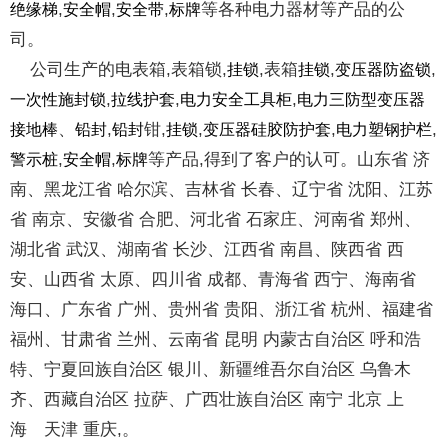
,
,
,
等各种电力器材等产品的公
绝缘梯
安全帽
安全带
标牌
司。
公司生产的电表箱,表箱锁,
,表箱
,
,
挂锁
挂锁
变压器防盗锁
,
,
,
一次性施封锁
拉线护套
电力安全工具柜
电力三防型变压器
、
,
钳,
,
,
,
接地棒
铅封
铅封
挂锁
变压器硅胶防护套
电力塑钢护栏
,
,
等产品,得到了客户的认可。山东省 济
警示桩
安全帽
标牌
南、黑龙江省 哈尔滨、吉林省 长春、辽宁省 沈阳、江苏
省 南京、安徽省 合肥、河北省 石家庄、河南省 郑州、
湖北省 武汉、湖南省 长沙、江西省 南昌、陕西省 西
安、山西省 太原、四川省 成都、青海省 西宁、海南省
海口、广东省 广州、贵州省 贵阳、浙江省 杭州、福建省
福州、甘肃省 兰州、云南省 昆明 内蒙古自治区 呼和浩
特、宁夏回族自治区 银川、新疆维吾尔自治区 乌鲁木
齐、西藏自治区 拉萨、广西壮族自治区 南宁 北京 上
海 天津 重庆,。