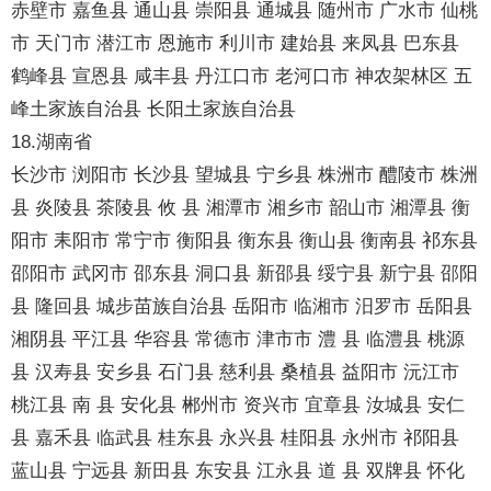
赤壁市 嘉鱼县 通山县 崇阳县 通城县 随州市 广水市 仙桃
市 天门市 潜江市 恩施市 利川市 建始县 来凤县 巴东县
鹤峰县 宣恩县 咸丰县 丹江口市 老河口市 神农架林区 五
峰土家族自治县 长阳土家族自治县
18.湖南省
长沙市 浏阳市 长沙县 望城县 宁乡县 株洲市 醴陵市 株洲
县 炎陵县 茶陵县 攸 县 湘潭市 湘乡市 韶山市 湘潭县 衡
阳市 耒阳市 常宁市 衡阳县 衡东县 衡山县 衡南县 祁东县
邵阳市 武冈市 邵东县 洞口县 新邵县 绥宁县 新宁县 邵阳
县 隆回县 城步苗族自治县 岳阳市 临湘市 汨罗市 岳阳县
湘阴县 平江县 华容县 常德市 津市市 澧 县 临澧县 桃源
县 汉寿县 安乡县 石门县 慈利县 桑植县 益阳市 沅江市
桃江县 南 县 安化县 郴州市 资兴市 宜章县 汝城县 安仁
县 嘉禾县 临武县 桂东县 永兴县 桂阳县 永州市 祁阳县
蓝山县 宁远县 新田县 东安县 江永县 道 县 双牌县 怀化