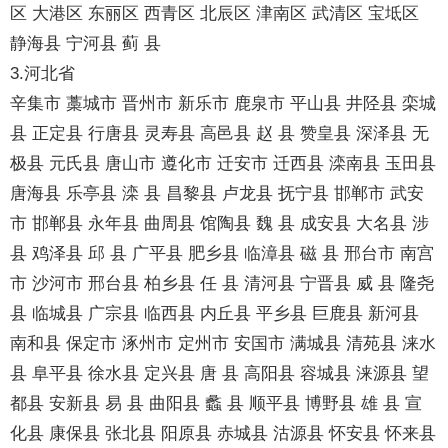
区 大港区 东丽区 西青区 北辰区 津南区 武清区 宝坻区
静海县 宁河县 蓟 县
3.河北省
辛集市 藁城市 晋州市 新乐市 鹿泉市 平山县 井陉县 栾城
县 正定县 行唐县 灵寿县 高邑县 赵 县 赞皇县 深泽县 无
极县 元氏县 唐山市 遵化市 迁安市 迁西县 滦南县 玉田县
唐海县 乐亭县 滦 县 昌黎县 卢龙县 抚宁县 邯郸市 武安
市 邯郸县 永年县 曲周县 馆陶县 魏 县 成安县 大名县 涉
县 鸡泽县 邱 县 广平县 肥乡县 临漳县 磁 县 邢台市 南宫
市 沙河市 邢台县 柏乡县 任 县 清河县 宁晋县 威 县 隆尧
县 临城县 广宗县 临西县 内丘县 平乡县 巨鹿县 新河县
南和县 保定市 涿州市 定州市 安国市 满城县 清苑县 涞水
县 阜平县 徐水县 定兴县 唐 县 高阳县 容城县 涞源县 望
都县 安新县 易 县 曲阳县 蠡 县 顺平县 博野县 雄 县 宣
化县 康保县 张北县 阳原县 赤城县 沽源县 怀安县 怀来县