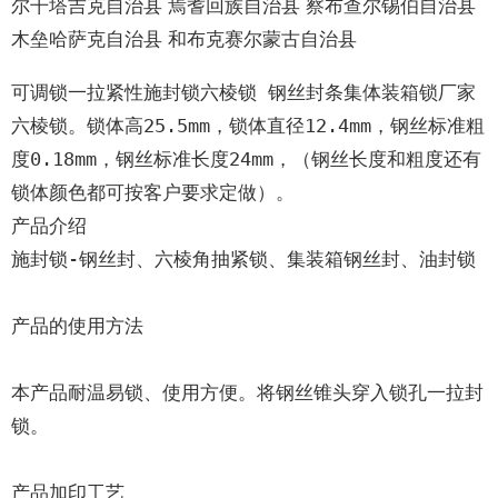
尔干塔吉克自治县 焉耆回族自治县 察布查尔锡伯自治县
木垒哈萨克自治县 和布克赛尔蒙古自治县
可调锁一拉紧性施封锁六棱锁 钢丝封条集体装箱锁厂家

六棱锁。锁体高25.5mm，锁体直径12.4mm，钢丝标准粗
度0.18mm，钢丝标准长度24mm，（钢丝长度和粗度还有
锁体颜色都可按客户要求定做）。

产品介绍

施封锁-钢丝封、六棱角抽紧锁、集装箱钢丝封、油封锁

产品的使用方法

本产品耐温易锁、使用方便。将钢丝锥头穿入锁孔一拉封
锁。

产品加印工艺
