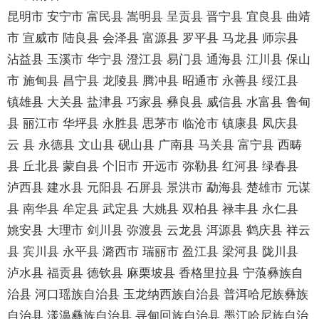
昆明市 安宁市 富民县 嵩明县 呈贡县 晋宁县 宜良县 曲靖
市 宣威市 陆良县 会泽县 富源县 罗平县 马龙县 师宗县
沾益县 玉溪市 华宁县 澄江县 易门县 通海县 江川县 保山
市 施甸县 昌宁县 龙陵县 腾冲县 昭通市 永善县 绥江县
镇雄县 大关县 盐津县 巧家县 彝良县 威信县 水富县 鲁甸
县 丽江市 华坪县 永胜县 思茅市 临沧市 镇康县 凤庆县
云 县 永德县 文山县 砚山县 广南县 马关县 富宁县 西畴
县 丘北县 蒙自县 个旧市 开远市 弥勒县 红河县 绿春县
泸西县 建水县 元阳县 石屏县 景洪市 勐海县 楚雄市 元谋
县 南华县 牟定县 武定县 大姚县 双柏县 禄丰县 永仁县
姚安县 大理市 剑川县 弥渡县 云龙县 洱源县 鹤庆县 祥云
县 宾川县 永平县 潞西市 瑞丽市 盈江县 梁河县 陇川县
泸水县 福贡县 德钦县 麻栗坡县 香格里拉县 宁蒗彝族自
治县 河口瑶族自治县 玉龙纳西族自治县 普洱哈尼族彝族
自治县 漾濞彝族自治县 寻甸回族自治县 墨江哈尼族自治