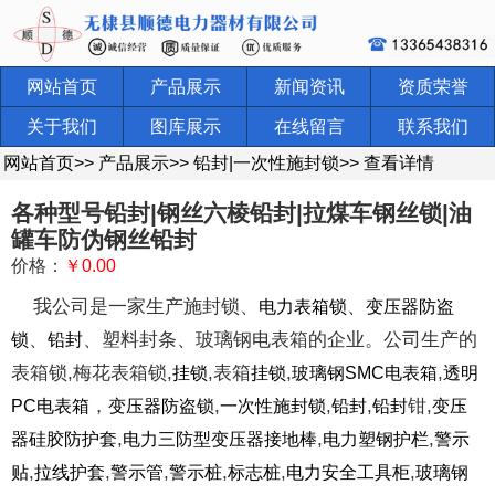
网站首页
产品展示
新闻资讯
资质荣誉
关于我们
图库展示
在线留言
联系我们
网站首页
>>
产品展示
>>
铅封|一次性施封锁
>>
查看详情
各种型号铅封|钢丝六棱铅封|拉煤车钢丝锁|油
罐车防伪钢丝铅封
价格：
￥0.00
我公司是一家生产施封锁、
、
电力表箱锁
变压器防盗
、
、塑料封条、玻璃钢电表箱的企业。公司生产的
锁
铅封
表箱锁,梅花表箱锁,
,表箱
,
,
挂锁
挂锁
玻璃钢SMC电表箱
透明
，
,
,
,
钳,
PC电表箱
变压器防盗锁
一次性施封锁
铅封
铅封
变压
,
,
,
器硅胶防护套
电力三防型变压器接地棒
电力塑钢护栏
警示
,
,
,
,
,
,
贴
拉线护套
警示管
警示桩
标志桩
电力安全工具柜
玻璃钢