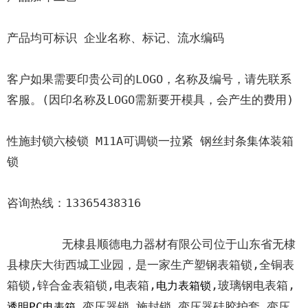
产品均可标识 企业名称、标记、流水编码

客户如果需要印贵公司的LOGO，名称及编号，请先联系
客服。(因印名称及LOGO需新要开模具，会产生的费用)

性施封锁六棱锁 M11A可调锁一拉紧 钢丝封条集体装箱
锁

咨询热线：13365438316

        无棣县顺德电力器材有限公司位于山东省无棣
县棣庆大街西城工业园，是一家生产塑钢表箱锁,全铜表
箱锁,锌合金表箱锁,电表箱,
,玻璃钢电表箱,
电力表箱锁
,变压器锁,施封锁,变压器硅胶护套,变压
透明PC电表箱