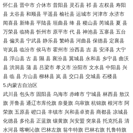
怀仁县 晋中市 介休市 昔阳县 灵石县 祁 县 左权县 寿阳
县 太谷县 和顺县 平遥县 榆社县 运城市 河津市 永济市
闻喜县 新绛县 平陆县 垣曲县 绛 县 稷山县 芮城县 夏 县
万荣县 临猗县 忻州市 原平市 代 县 神池县 五寨县 五台
县 偏关县 宁武县 静乐县 繁峙县 河曲县 保德县 定襄县
岢岚县 临汾市 侯马市 霍州市 汾西县 吉 县 安泽县 大宁
县 浮山县 古 县 隰 县 襄汾县 翼城县 永和县 乡宁县 曲沃
县 洪洞县 蒲 县 吕梁市 孝义市 汾阳市 文水县 中阳县 兴
县 临 县 方山县 柳林县 岚 县 交口县 交城县 石楼县
5.内蒙古自治区
武川县 包头市 固阳县 乌海市 赤峰市 宁城县 林西县 敖汉
旗 开鲁县 通辽市库伦旗 奈曼旗 乌审旗 杭锦旗 根河市 阿
荣旗 五原县 磴口县 丰镇市 兴和县卓资县 商都县 凉城县
化德县 多伦县 正蓝旗 镶黄旗 兴安盟 突泉县 托克托县 清
水河县 喀喇沁旗 巴林左旗 翁牛特旗 巴林右旗 扎鲁特旗