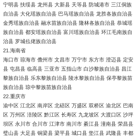
宁明县 扶绥县 龙州县 大新县 天等县 防城港市 三江侗族
自治县 大化瑶族自治县 巴马瑶族自治县 龙胜各族自治县
金秀瑶族自治县 融水苗族自治县 隆林各族自治县 恭城瑶
族自治县 都安瑶族自治县 富川瑶族自治县 环江毛南族自
治县 罗城仫佬族自治县
21.海南省
海口市 琼海市 儋州市 文昌市 万宁市 东方市 澄迈县 定安
县 屯昌县 临高县 三亚市 五指山市 白沙黎族自治县 昌江
黎族自治县 乐东黎族自治县 陵水黎族自治县 保亭黎族苗
族自治县 琼中黎族苗族自治县
22.重庆市
渝中区 江北区 南岸区 北碚区 万盛区 双桥区 渝北区 巴南
区 万州区 涪陵区 黔江区 长寿区 九龙坡区 大渡口区 沙坪
坝区 永川市 合川市 江津市 南川市 綦江县 潼南县 荣昌县
璧山县 大足县 铜梁县 梁平县 城口县 垫江县 武隆县 丰都