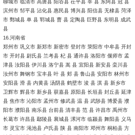
聊城市 临清市 高唐县 阳谷县 茌平县 莘 县 东阿县 冠 县
滨州市 邹平县 沾化县 惠民县 博兴县 阳信县 无棣县 菏泽
市 鄄城县 单 县 郓城县 曹 县 定陶县 巨野县 东明县 成武
县
16.河南省
郑州市 巩义市 新郑市 新密市 登封市 荥阳市 中牟县 开封
市 开封县 尉氏县 兰考县 杞 县 通许县 洛阳市 偃师市 孟
津县 汝阳县 伊川县 洛宁县 嵩 县 宜阳县 新安县 栾川县
汝州市 舞钢市 宝丰县 叶 县 郏 县 鲁山县 安阳市 林州市
安阳县 滑 县 内黄县 汤阴县 鹤壁市 浚 县 淇 县 新乡市
卫辉市 辉县市 新乡县 获嘉县 原阳县 长垣县 封丘县 延津
县 焦作市 沁阳市 孟州市 修武县 温 县 武陟县 博爱县 濮
阳市 濮阳县 南乐县 台前县 清丰县 范 县 许昌市 禹州市
长葛市 许昌县 鄢陵县 襄城县 漯河市 临颍县 舞阳县 义马
市 灵宝市 渑池县 卢氏县 陕 县 南阳市 邓州市 桐柏县 方