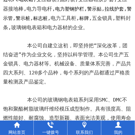
器接地棒,电力导电杆,
,
,
,
电力塑钢护栏
警示贴
拉线护套
警
,
,
,电力工具柜,
,五金锁具,塑料封
示管
警示桩
标志桩
标牌
条,玻璃钢电表箱和电力器材的企业。

        本公司自建立这初，即坚持把“深化改革，团
结奋进”作为企业文化，坚持以科学管理。本公司生产五
金锁具、电力器材等。机械设备、质量体系完善，产品共
四大系列、120多个品种，每个系列的产品都通过严格质
量检测及产品鉴定。

        本公司的玻璃钢电表箱系列采用SMC、DMC不
饱和聚酯树脂玻璃纤维经模压成型制作。具有强度高、阻
燃性能好、耐腐蚀、造型新颖、表面光洁美观，使用寿命
在室内60年以上，室外40年以上。该产品应用于住宅建
网站首页
一键拨号
联系我们
我的