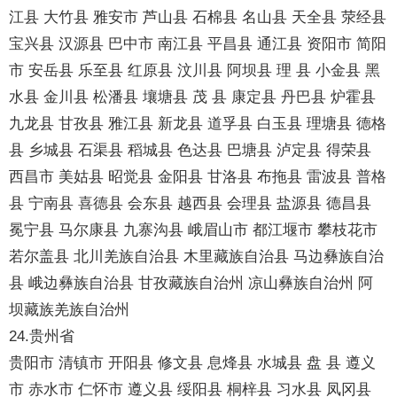
江县 大竹县 雅安市 芦山县 石棉县 名山县 天全县 荥经县
宝兴县 汉源县 巴中市 南江县 平昌县 通江县 资阳市 简阳
市 安岳县 乐至县 红原县 汶川县 阿坝县 理 县 小金县 黑
水县 金川县 松潘县 壤塘县 茂 县 康定县 丹巴县 炉霍县
九龙县 甘孜县 雅江县 新龙县 道孚县 白玉县 理塘县 德格
县 乡城县 石渠县 稻城县 色达县 巴塘县 泸定县 得荣县
西昌市 美姑县 昭觉县 金阳县 甘洛县 布拖县 雷波县 普格
县 宁南县 喜德县 会东县 越西县 会理县 盐源县 德昌县
冕宁县 马尔康县 九寨沟县 峨眉山市 都江堰市 攀枝花市
若尔盖县 北川羌族自治县 木里藏族自治县 马边彝族自治
县 峨边彝族自治县 甘孜藏族自治州 凉山彝族自治州 阿
坝藏族羌族自治州
24.贵州省
贵阳市 清镇市 开阳县 修文县 息烽县 水城县 盘 县 遵义
市 赤水市 仁怀市 遵义县 绥阳县 桐梓县 习水县 凤冈县