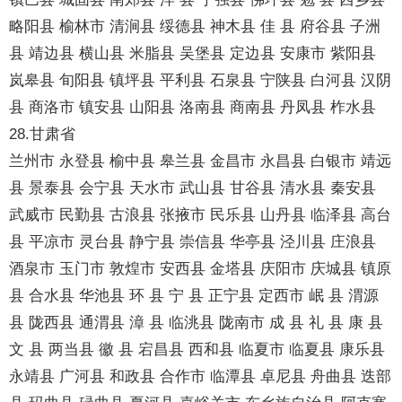
略阳县 榆林市 清涧县 绥德县 神木县 佳 县 府谷县 子洲
县 靖边县 横山县 米脂县 吴堡县 定边县 安康市 紫阳县
岚皋县 旬阳县 镇坪县 平利县 石泉县 宁陕县 白河县 汉阴
县 商洛市 镇安县 山阳县 洛南县 商南县 丹凤县 柞水县
28.甘肃省
兰州市 永登县 榆中县 皋兰县 金昌市 永昌县 白银市 靖远
县 景泰县 会宁县 天水市 武山县 甘谷县 清水县 秦安县
武威市 民勤县 古浪县 张掖市 民乐县 山丹县 临泽县 高台
县 平凉市 灵台县 静宁县 崇信县 华亭县 泾川县 庄浪县
酒泉市 玉门市 敦煌市 安西县 金塔县 庆阳市 庆城县 镇原
县 合水县 华池县 环 县 宁 县 正宁县 定西市 岷 县 渭源
县 陇西县 通渭县 漳 县 临洮县 陇南市 成 县 礼 县 康 县
文 县 两当县 徽 县 宕昌县 西和县 临夏市 临夏县 康乐县
永靖县 广河县 和政县 合作市 临潭县 卓尼县 舟曲县 迭部