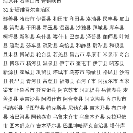
海原县 石嘴山市 青铜峡市
31.新疆维吾尔自治区
鄯善县 哈密市 伊吾县 和田市 和田县 洛浦县 民丰县 皮山
县 策勒县 于田县 墨玉县 温宿县 沙雅县 拜城县 库车县
柯坪县 新和县 乌什县 喀什市 巴楚县 泽普县 伽师县 叶城
县 疏勒县 莎车县 疏附县 乌恰县 和静县 尉犁县 和硕县
且末县 博湖县 轮台县 若羌县 昌吉市 阜康市 米泉市 奇台
县 博乐市 精河县 温泉县 伊宁市 奎屯市 伊宁县 昭苏县
新源县 霍城县 巩留县 塔城市 乌苏市 额敏县 裕民县 沙湾
县 托里县 青河县 富蕴县 福海县 石河子市 阿拉尔市 五家
渠市 吐鲁番市 托克逊县 阿克苏市 阿瓦提县 岳普湖县 麦
盖提县 英吉沙县 阿图什市 阿合奇县 阿克陶县 库尔勒市
玛纳斯县 呼图壁县 特克斯县 尼勒克县 吉木乃县 布尔津
县 哈巴河县 阿勒泰市 乌鲁木齐市 乌鲁木齐县 克拉玛依
市 图木舒克市 吉木萨尔县 巴里坤哈萨克自治县 塔什库