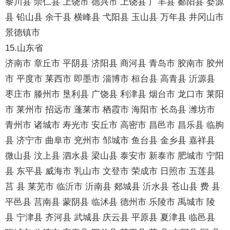
黎川县 崇仁县 上饶市 德兴市 上饶县 广丰县 鄱阳县 婺源
县 铅山县 余干县 横峰县 弋阳县 玉山县 万年县 井冈山市
景德镇市
15.山东省
济南市 章丘市 平阴县 济阳县 商河县 青岛市 胶南市 胶州
市 平度市 莱西市 即墨市 淄博市 桓台县 高青县 沂源县
枣庄市 滕州市 垦利县 广饶县 利津县 烟台市 龙口市 莱阳
市 莱州市 招远市 蓬莱市 栖霞市 海阳市 长岛县 潍坊市
青州市 诸城市 寿光市 安丘市 高密市 昌邑市 昌乐县 临朐
县 济宁市 曲阜市 兖州市 邹城市 鱼台县 金乡县 嘉祥县
微山县 汶上县 泗水县 梁山县 泰安市 新泰市 肥城市 宁阳
县 东平县 威海市 乳山市 文登市 荣成市 日照市 五莲县
莒 县 莱芜市 临沂市 沂南县 郯城县 沂水县 苍山县 费 县
平邑县 莒南县 蒙阴县 临沭县 德州市 乐陵市 禹城市 陵
县 宁津县 齐河县 武城县 庆云县 平原县 夏津县 临邑县