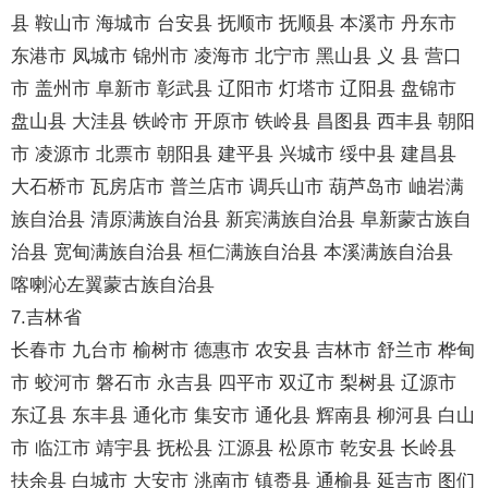
县 鞍山市 海城市 台安县 抚顺市 抚顺县 本溪市 丹东市
东港市 凤城市 锦州市 凌海市 北宁市 黑山县 义 县 营口
市 盖州市 阜新市 彰武县 辽阳市 灯塔市 辽阳县 盘锦市
盘山县 大洼县 铁岭市 开原市 铁岭县 昌图县 西丰县 朝阳
市 凌源市 北票市 朝阳县 建平县 兴城市 绥中县 建昌县
大石桥市 瓦房店市 普兰店市 调兵山市 葫芦岛市 岫岩满
族自治县 清原满族自治县 新宾满族自治县 阜新蒙古族自
治县 宽甸满族自治县 桓仁满族自治县 本溪满族自治县
喀喇沁左翼蒙古族自治县
7.吉林省
长春市 九台市 榆树市 德惠市 农安县 吉林市 舒兰市 桦甸
市 蛟河市 磐石市 永吉县 四平市 双辽市 梨树县 辽源市
东辽县 东丰县 通化市 集安市 通化县 辉南县 柳河县 白山
市 临江市 靖宇县 抚松县 江源县 松原市 乾安县 长岭县
扶余县 白城市 大安市 洮南市 镇赉县 通榆县 延吉市 图们