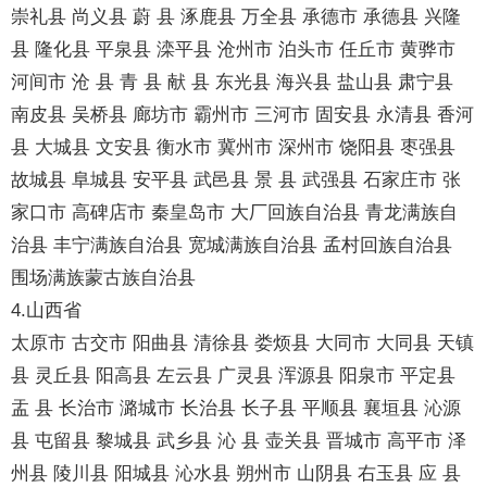
崇礼县 尚义县 蔚 县 涿鹿县 万全县 承德市 承德县 兴隆
县 隆化县 平泉县 滦平县 沧州市 泊头市 任丘市 黄骅市
河间市 沧 县 青 县 献 县 东光县 海兴县 盐山县 肃宁县
南皮县 吴桥县 廊坊市 霸州市 三河市 固安县 永清县 香河
县 大城县 文安县 衡水市 冀州市 深州市 饶阳县 枣强县
故城县 阜城县 安平县 武邑县 景 县 武强县 石家庄市 张
家口市 高碑店市 秦皇岛市 大厂回族自治县 青龙满族自
治县 丰宁满族自治县 宽城满族自治县 孟村回族自治县
围场满族蒙古族自治县
4.山西省
太原市 古交市 阳曲县 清徐县 娄烦县 大同市 大同县 天镇
县 灵丘县 阳高县 左云县 广灵县 浑源县 阳泉市 平定县
盂 县 长治市 潞城市 长治县 长子县 平顺县 襄垣县 沁源
县 屯留县 黎城县 武乡县 沁 县 壶关县 晋城市 高平市 泽
州县 陵川县 阳城县 沁水县 朔州市 山阴县 右玉县 应 县