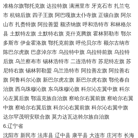
准格尔旗鄂托克旗 达拉特旗 满洲里市 牙克石市 扎兰屯
市 杭锦后旗 四子王旗 阿巴嘎旗太仆寺旗 正镶白旗 阿尔
山市 扎赉特旗 阿拉善盟 额济纳旗 呼和浩特市 和林格尔
县 土默特左旗 土默特右旗 克什克腾旗 霍林郭勒市 鄂尔
多斯市 伊金霍洛旗 鄂托克前旗 呼伦贝尔市 额尔古纳市
陈巴尔虎旗 巴彦淖尔市 乌拉特中旗 乌拉特前旗 乌拉特
后旗 乌兰察布市 锡林浩特市 二连浩特市 苏尼特左旗 苏
尼特右旗 锡林郭勒盟 乌兰浩特市 阿拉善左旗 阿拉善右
旗 阿鲁科尔沁旗 新巴尔虎左旗 新巴尔虎右旗 鄂伦春自
治旗 西乌珠穆沁旗 东乌珠穆沁旗 科尔沁左翼中旗 科尔
沁左翼后旗 鄂温克族自治旗 察哈尔右翼前旗 察哈尔右翼
中旗 察哈尔右翼后旗 科尔沁右翼前旗 科尔沁右翼中旗
达尔罕茂明安联合旗 莫力达瓦达斡尔族自治旗
6.辽宁省
沈阳市 新民市 法库县 辽中县 康平县 大连市 庄河市 长海