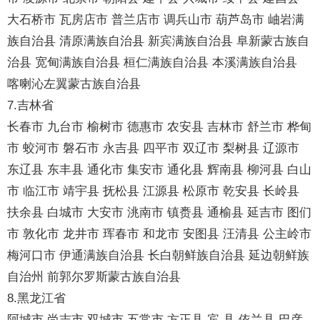
大石桥市 瓦房店市 普兰店市 调兵山市 葫芦岛市 岫岩满
族自治县 清原满族自治县 新宾满族自治县 阜新蒙古族自
治县 宽甸满族自治县 桓仁满族自治县 本溪满族自治县
喀喇沁左翼蒙古族自治县
7.吉林省
长春市 九台市 榆树市 德惠市 农安县 吉林市 舒兰市 桦甸
市 蛟河市 磐石市 永吉县 四平市 双辽市 梨树县 辽源市
东辽县 东丰县 通化市 集安市 通化县 辉南县 柳河县 白山
市 临江市 靖宇县 抚松县 江源县 松原市 乾安县 长岭县
扶余县 白城市 大安市 洮南市 镇赉县 通榆县 延吉市 图们
市 敦化市 龙井市 珲春市 和龙市 安图县 汪清县 公主岭市
梅河口市 伊通满族自治县 长白朝鲜族自治县 延边朝鲜族
自治州 前郭尔罗斯蒙古族自治县
8.黑龙江省
阿城市 尚志市 双城市 五常市 方正县 宾 县 依兰县 巴彦