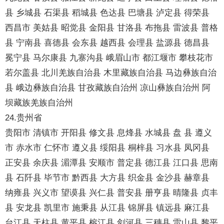
县 乡城县 石渠县 稻城县 色达县 巴塘县 泸定县 得荣县
西昌市 美姑县 昭觉县 金阳县 甘洛县 布拖县 雷波县 普格
县 宁南县 喜德县 会东县 越西县 会理县 盐源县 德昌县
冕宁县 马尔康县 九寨沟县 峨眉山市 都江堰市 攀枝花市
若尔盖县 北川羌族自治县 木里藏族自治县 马边彝族自治
县 峨边彝族自治县 甘孜藏族自治州 凉山彝族自治州 阿
坝藏族羌族自治州
24.贵州省
贵阳市 清镇市 开阳县 修文县 息烽县 水城县 盘 县 遵义
市 赤水市 仁怀市 遵义县 绥阳县 桐梓县 习水县 凤冈县
正安县 余庆县 湄潭县 安顺市 普定县 德江县 江口县 思南
县 石阡县 毕节市 黔西县 大方县 织金县 金沙县 赫章县
纳雍县 兴义市 望谟县 兴仁县 普安县 册亨县 晴隆县 贞丰
县 安龙县 凯里市 施秉县 从江县 锦屏县 镇远县 麻江县
台江县 天柱县 黄平县 榕江县 剑河县 三穗县 雷山县 黎平