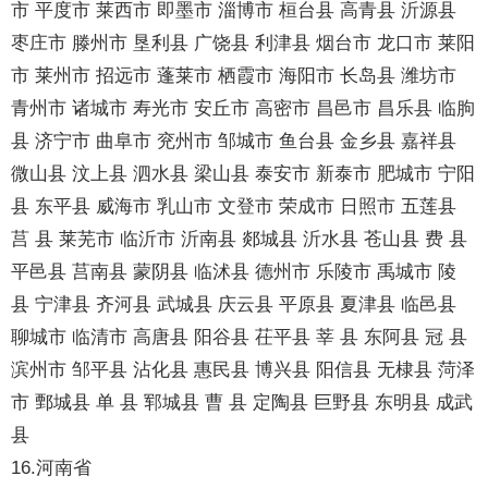
市 平度市 莱西市 即墨市 淄博市 桓台县 高青县 沂源县
枣庄市 滕州市 垦利县 广饶县 利津县 烟台市 龙口市 莱阳
市 莱州市 招远市 蓬莱市 栖霞市 海阳市 长岛县 潍坊市
青州市 诸城市 寿光市 安丘市 高密市 昌邑市 昌乐县 临朐
县 济宁市 曲阜市 兖州市 邹城市 鱼台县 金乡县 嘉祥县
微山县 汶上县 泗水县 梁山县 泰安市 新泰市 肥城市 宁阳
县 东平县 威海市 乳山市 文登市 荣成市 日照市 五莲县
莒 县 莱芜市 临沂市 沂南县 郯城县 沂水县 苍山县 费 县
平邑县 莒南县 蒙阴县 临沭县 德州市 乐陵市 禹城市 陵
县 宁津县 齐河县 武城县 庆云县 平原县 夏津县 临邑县
聊城市 临清市 高唐县 阳谷县 茌平县 莘 县 东阿县 冠 县
滨州市 邹平县 沾化县 惠民县 博兴县 阳信县 无棣县 菏泽
市 鄄城县 单 县 郓城县 曹 县 定陶县 巨野县 东明县 成武
县
16.河南省