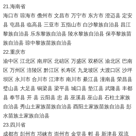
21.海南省
海口市 琼海市 儋州市 文昌市 万宁市 东方市 澄迈县 定安
县 屯昌县 临高县 三亚市 五指山市 白沙黎族自治县 昌江
黎族自治县 乐东黎族自治县 陵水黎族自治县 保亭黎族苗
族自治县 琼中黎族苗族自治县
22.重庆市
渝中区 江北区 南岸区 北碚区 万盛区 双桥区 渝北区 巴南
区 万州区 涪陵区 黔江区 长寿区 九龙坡区 大渡口区 沙坪
坝区 永川市 合川市 江津市 南川市 綦江县 潼南县 荣昌县
璧山县 大足县 铜梁县 梁平县 城口县 垫江县 武隆县 丰都
县 奉节县 开 县 云阳县 忠 县 巫溪县 巫山县 石柱土家族
自治县 秀山土家族苗族自治县 酉阳土家族苗族自治县 彭
水苗族土家族自治县
23.四川省
成都市 彭州市 邛崃市 崇州市 金堂县 郫 县 新津县 双流