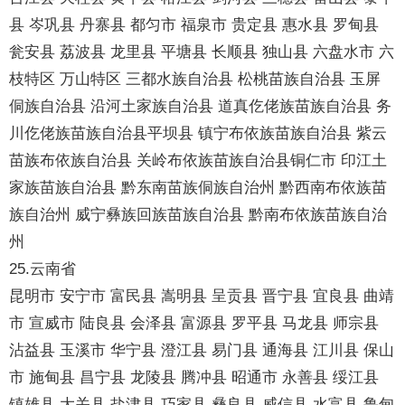
县 岑巩县 丹寨县 都匀市 福泉市 贵定县 惠水县 罗甸县
瓮安县 荔波县 龙里县 平塘县 长顺县 独山县 六盘水市 六
枝特区 万山特区 三都水族自治县 松桃苗族自治县 玉屏
侗族自治县 沿河土家族自治县 道真仡佬族苗族自治县 务
川仡佬族苗族自治县平坝县 镇宁布依族苗族自治县 紫云
苗族布依族自治县 关岭布依族苗族自治县铜仁市 印江土
家族苗族自治县 黔东南苗族侗族自治州 黔西南布依族苗
族自治州 威宁彝族回族苗族自治县 黔南布依族苗族自治
州
25.云南省
昆明市 安宁市 富民县 嵩明县 呈贡县 晋宁县 宜良县 曲靖
市 宣威市 陆良县 会泽县 富源县 罗平县 马龙县 师宗县
沾益县 玉溪市 华宁县 澄江县 易门县 通海县 江川县 保山
市 施甸县 昌宁县 龙陵县 腾冲县 昭通市 永善县 绥江县
镇雄县 大关县 盐津县 巧家县 彝良县 威信县 水富县 鲁甸