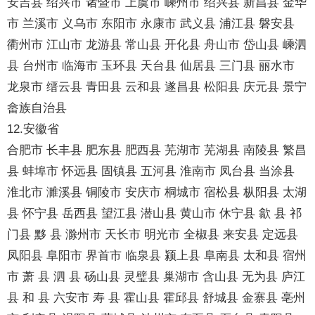
安吉县 绍兴市 诸暨市 上虞市 嵊州市 绍兴县 新昌县 金华
市 兰溪市 义乌市 东阳市 永康市 武义县 浦江县 磐安县
衢州市 江山市 龙游县 常山县 开化县 舟山市 岱山县 嵊泗
县 台州市 临海市 玉环县 天台县 仙居县 三门县 丽水市
龙泉市 缙云县 青田县 云和县 遂昌县 松阳县 庆元县 景宁
畲族自治县
12.安徽省
合肥市 长丰县 肥东县 肥西县 芜湖市 芜湖县 南陵县 繁昌
县 蚌埠市 怀远县 固镇县 五河县 淮南市 凤台县 当涂县
淮北市 濉溪县 铜陵市 安庆市 桐城市 宿松县 枞阳县 太湖
县 怀宁县 岳西县 望江县 潜山县 黄山市 休宁县 歙 县 祁
门县 黟 县 滁州市 天长市 明光市 全椒县 来安县 定远县
凤阳县 阜阳市 界首市 临泉县 颍上县 阜南县 太和县 宿州
市 萧 县 泗 县 砀山县 灵璧县 巢湖市 含山县 无为县 庐江
县 和 县 六安市 寿 县 霍山县 霍邱县 舒城县 金寨县 亳州