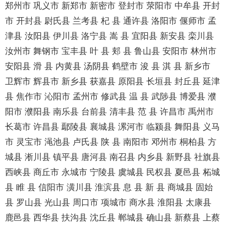
郑州市 巩义市 新郑市 新密市 登封市 荥阳市 中牟县 开封
市 开封县 尉氏县 兰考县 杞 县 通许县 洛阳市 偃师市 孟
津县 汝阳县 伊川县 洛宁县 嵩 县 宜阳县 新安县 栾川县
汝州市 舞钢市 宝丰县 叶 县 郏 县 鲁山县 安阳市 林州市
安阳县 滑 县 内黄县 汤阴县 鹤壁市 浚 县 淇 县 新乡市
卫辉市 辉县市 新乡县 获嘉县 原阳县 长垣县 封丘县 延津
县 焦作市 沁阳市 孟州市 修武县 温 县 武陟县 博爱县 濮
阳市 濮阳县 南乐县 台前县 清丰县 范 县 许昌市 禹州市
长葛市 许昌县 鄢陵县 襄城县 漯河市 临颍县 舞阳县 义马
市 灵宝市 渑池县 卢氏县 陕 县 南阳市 邓州市 桐柏县 方
城县 淅川县 镇平县 唐河县 南召县 内乡县 新野县 社旗县
西峡县 商丘市 永城市 宁陵县 虞城县 民权县 夏邑县 柘城
县 睢 县 信阳市 潢川县 淮滨县 息 县 新 县 商城县 固始
县 罗山县 光山县 周口市 项城市 商水县 淮阳县 太康县
鹿邑县 西华县 扶沟县 沈丘县 郸城县 确山县 新蔡县 上蔡