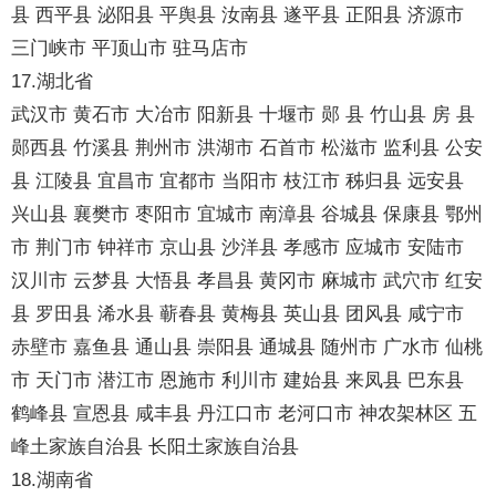
县 西平县 泌阳县 平舆县 汝南县 遂平县 正阳县 济源市
三门峡市 平顶山市 驻马店市
17.湖北省
武汉市 黄石市 大冶市 阳新县 十堰市 郧 县 竹山县 房 县
郧西县 竹溪县 荆州市 洪湖市 石首市 松滋市 监利县 公安
县 江陵县 宜昌市 宜都市 当阳市 枝江市 秭归县 远安县
兴山县 襄樊市 枣阳市 宜城市 南漳县 谷城县 保康县 鄂州
市 荆门市 钟祥市 京山县 沙洋县 孝感市 应城市 安陆市
汉川市 云梦县 大悟县 孝昌县 黄冈市 麻城市 武穴市 红安
县 罗田县 浠水县 蕲春县 黄梅县 英山县 团风县 咸宁市
赤壁市 嘉鱼县 通山县 崇阳县 通城县 随州市 广水市 仙桃
市 天门市 潜江市 恩施市 利川市 建始县 来凤县 巴东县
鹤峰县 宣恩县 咸丰县 丹江口市 老河口市 神农架林区 五
峰土家族自治县 长阳土家族自治县
18.湖南省