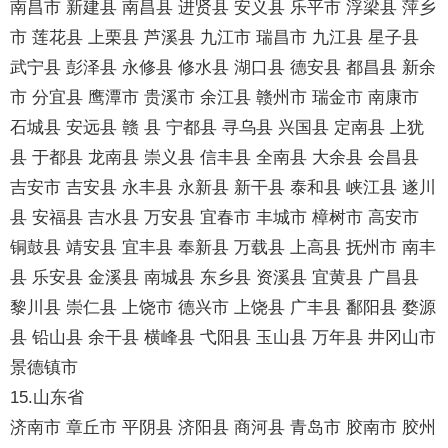
南昌市 新建县 南昌县 进贤县 安义县 乐平市 浮梁县 萍乡
市 莲花县 上栗县 芦溪县 九江市 瑞昌市 九江县 星子县
武宁县 彭泽县 永修县 修水县 湖口县 德安县 都昌县 新余
市 分宜县 鹰潭市 贵溪市 余江县 赣州市 瑞金市 南康市
石城县 安远县 赣 县 宁都县 寻乌县 兴国县 定南县 上犹
县 于都县 龙南县 崇义县 信丰县 全南县 大余县 会昌县
吉安市 吉安县 永丰县 永新县 新干县 泰和县 峡江县 遂川
县 安福县 吉水县 万安县 宜春市 丰城市 樟树市 高安市
铜鼓县 靖安县 宜丰县 奉新县 万载县 上高县 抚州市 南丰
县 乐安县 金溪县 南城县 东乡县 资溪县 宜黄县 广昌县
黎川县 崇仁县 上饶市 德兴市 上饶县 广丰县 鄱阳县 婺源
县 铅山县 余干县 横峰县 弋阳县 玉山县 万年县 井冈山市
景德镇市
15.山东省
济南市 章丘市 平阴县 济阳县 商河县 青岛市 胶南市 胶州