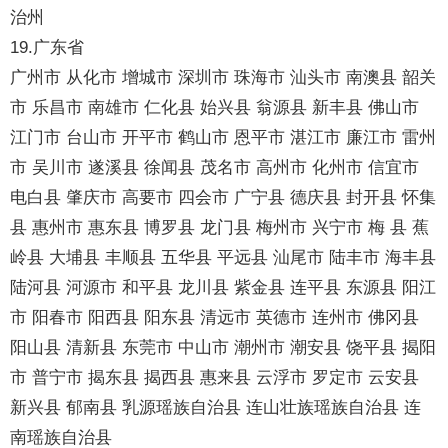
治州
19.广东省
广州市 从化市 增城市 深圳市 珠海市 汕头市 南澳县 韶关
市 乐昌市 南雄市 仁化县 始兴县 翁源县 新丰县 佛山市
江门市 台山市 开平市 鹤山市 恩平市 湛江市 廉江市 雷州
市 吴川市 遂溪县 徐闻县 茂名市 高州市 化州市 信宜市
电白县 肇庆市 高要市 四会市 广宁县 德庆县 封开县 怀集
县 惠州市 惠东县 博罗县 龙门县 梅州市 兴宁市 梅 县 蕉
岭县 大埔县 丰顺县 五华县 平远县 汕尾市 陆丰市 海丰县
陆河县 河源市 和平县 龙川县 紫金县 连平县 东源县 阳江
市 阳春市 阳西县 阳东县 清远市 英德市 连州市 佛冈县
阳山县 清新县 东莞市 中山市 潮州市 潮安县 饶平县 揭阳
市 普宁市 揭东县 揭西县 惠来县 云浮市 罗定市 云安县
新兴县 郁南县 乳源瑶族自治县 连山壮族瑶族自治县 连
南瑶族自治县