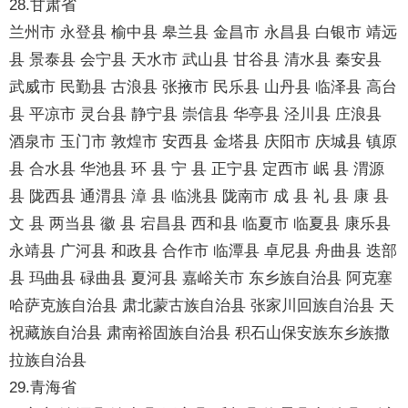
28.甘肃省
兰州市 永登县 榆中县 皋兰县 金昌市 永昌县 白银市 靖远
县 景泰县 会宁县 天水市 武山县 甘谷县 清水县 秦安县
武威市 民勤县 古浪县 张掖市 民乐县 山丹县 临泽县 高台
县 平凉市 灵台县 静宁县 崇信县 华亭县 泾川县 庄浪县
酒泉市 玉门市 敦煌市 安西县 金塔县 庆阳市 庆城县 镇原
县 合水县 华池县 环 县 宁 县 正宁县 定西市 岷 县 渭源
县 陇西县 通渭县 漳 县 临洮县 陇南市 成 县 礼 县 康 县
文 县 两当县 徽 县 宕昌县 西和县 临夏市 临夏县 康乐县
永靖县 广河县 和政县 合作市 临潭县 卓尼县 舟曲县 迭部
县 玛曲县 碌曲县 夏河县 嘉峪关市 东乡族自治县 阿克塞
哈萨克族自治县 肃北蒙古族自治县 张家川回族自治县 天
祝藏族自治县 肃南裕固族自治县 积石山保安族东乡族撒
拉族自治县
29.青海省