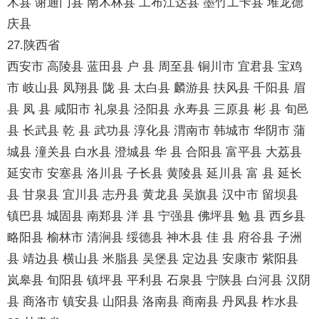
木县 谢通门县 南木林县 工布江达县 墨竹工卡县 堆龙德
庆县
27.陕西省
西安市 高陵县 蓝田县 户 县 周至县 铜川市 宜君县 宝鸡
市 岐山县 凤翔县 陇 县 太白县 麟游县 扶风县 千阳县 眉
县 凤 县 咸阳市 礼泉县 泾阳县 永寿县 三原县 彬 县 旬邑
县 长武县 乾 县 武功县 淳化县 渭南市 韩城市 华阴市 蒲
城县 潼关县 白水县 澄城县 华 县 合阳县 富平县 大荔县
延安市 安塞县 洛川县 子长县 黄陵县 延川县 富 县 延长
县 甘泉县 宜川县 志丹县 黄龙县 吴旗县 汉中市 留坝县
镇巴县 城固县 南郑县 洋 县 宁强县 佛坪县 勉 县 西乡县
略阳县 榆林市 清涧县 绥德县 神木县 佳 县 府谷县 子洲
县 靖边县 横山县 米脂县 吴堡县 定边县 安康市 紫阳县
岚皋县 旬阳县 镇坪县 平利县 石泉县 宁陕县 白河县 汉阴
县 商洛市 镇安县 山阳县 洛南县 商南县 丹凤县 柞水县