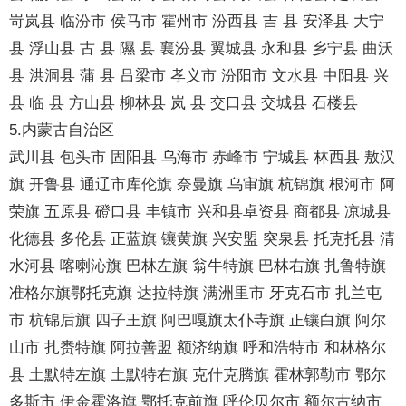
岢岚县 临汾市 侯马市 霍州市 汾西县 吉 县 安泽县 大宁
县 浮山县 古 县 隰 县 襄汾县 翼城县 永和县 乡宁县 曲沃
县 洪洞县 蒲 县 吕梁市 孝义市 汾阳市 文水县 中阳县 兴
县 临 县 方山县 柳林县 岚 县 交口县 交城县 石楼县
5.内蒙古自治区
武川县 包头市 固阳县 乌海市 赤峰市 宁城县 林西县 敖汉
旗 开鲁县 通辽市库伦旗 奈曼旗 乌审旗 杭锦旗 根河市 阿
荣旗 五原县 磴口县 丰镇市 兴和县卓资县 商都县 凉城县
化德县 多伦县 正蓝旗 镶黄旗 兴安盟 突泉县 托克托县 清
水河县 喀喇沁旗 巴林左旗 翁牛特旗 巴林右旗 扎鲁特旗
准格尔旗鄂托克旗 达拉特旗 满洲里市 牙克石市 扎兰屯
市 杭锦后旗 四子王旗 阿巴嘎旗太仆寺旗 正镶白旗 阿尔
山市 扎赉特旗 阿拉善盟 额济纳旗 呼和浩特市 和林格尔
县 土默特左旗 土默特右旗 克什克腾旗 霍林郭勒市 鄂尔
多斯市 伊金霍洛旗 鄂托克前旗 呼伦贝尔市 额尔古纳市