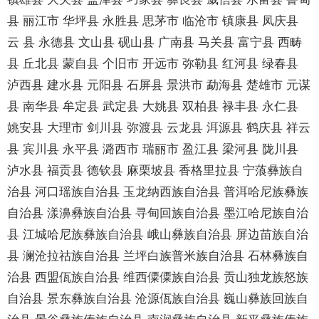
县 丽江市 华坪县 永胜县 思茅市 临沧市 镇康县 凤庆县
云 县 永德县 文山县 砚山县 广南县 马关县 富宁县 西畴
县 丘北县 蒙自县 个旧市 开远市 弥勒县 红河县 绿春县
泸西县 建水县 元阳县 石屏县 景洪市 勐海县 楚雄市 元谋
县 南华县 牟定县 武定县 大姚县 双柏县 禄丰县 永仁县
姚安县 大理市 剑川县 弥渡县 云龙县 洱源县 鹤庆县 祥云
县 宾川县 永平县 潞西市 瑞丽市 盈江县 梁河县 陇川县
泸水县 福贡县 德钦县 麻栗坡县 香格里拉县 宁蒗彝族自
治县 河口瑶族自治县 玉龙纳西族自治县 普洱哈尼族彝族
自治县 漾濞彝族自治县 寻甸回族自治县 墨江哈尼族自治
县 江城哈尼族彝族自治县 峨山彝族自治县 屏边苗族自治
县 澜沧拉祜族自治县 兰坪白族普米族自治县 石林彝族自
治县 西盟佤族自治县 维西僳僳族自治县 贡山独龙族怒族
自治县 景东彝族自治县 沧源佤族自治县 巍山彝族回族自