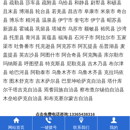
县 疏勒县 莎车县 疏附县 乌恰县 和静县 尉犁县 和硕县
且末县 博湖县 轮台县 若羌县 昌吉市 阜康市 米泉市 奇台
县 博乐市 精河县 温泉县 伊宁市 奎屯市 伊宁县 昭苏县
新源县 霍城县 巩留县 塔城市 乌苏市 额敏县 裕民县 沙湾
县 托里县 青河县 富蕴县 福海县 石河子市 阿拉尔市 五家
渠市 吐鲁番市 托克逊县 阿克苏市 阿瓦提县 岳普湖县 麦
盖提县 英吉沙县 阿图什市 阿合奇县 阿克陶县 库尔勒市
玛纳斯县 呼图壁县 特克斯县 尼勒克县 吉木乃县 布尔津
县 哈巴河县 阿勒泰市 乌鲁木齐市 乌鲁木齐县 克拉玛依
市 图木舒克市 吉木萨尔县 巴里坤哈萨克自治县 塔什库
尔干塔吉克自治县 焉耆回族自治县 察布查尔锡伯自治县
木垒哈萨克自治县 和布克赛尔蒙古自治县
点击免费电话咨询:13365438316
电力表箱锁,通开挂锁,电力标牌,电表箱,电能表计量箱,一次性施封锁,钢丝
网站首页
一键拨号
联系我们
我的
铅封,铅封,无棣县顺德电力器材有限公司
鲁ICP备09053637号-2