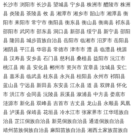
长沙市 浏阳市 长沙县 望城县 宁乡县 株洲市 醴陵市 株洲
县 炎陵县 茶陵县 攸 县 湘潭市 湘乡市 韶山市 湘潭县 衡
阳市 耒阳市 常宁市 衡阳县 衡东县 衡山县 衡南县 祁东县
邵阳市 武冈市 邵东县 洞口县 新邵县 绥宁县 新宁县 邵阳
县 隆回县 城步苗族自治县 岳阳市 临湘市 汨罗市 岳阳县
湘阴县 平江县 华容县 常德市 津市市 澧 县 临澧县 桃源
县 汉寿县 安乡县 石门县 慈利县 桑植县 益阳市 沅江市
桃江县 南 县 安化县 郴州市 资兴市 宜章县 汝城县 安仁
县 嘉禾县 临武县 桂东县 永兴县 桂阳县 永州市 祁阳县
蓝山县 宁远县 新田县 东安县 江永县 道 县 双牌县 怀化
市 洪江市 会同县 沅陵县 辰溪县 溆浦县 中方县 娄底市
涟源市 新化县 双峰县 吉首市 古丈县 龙山县 永顺县 凤凰
县 泸溪县 保靖县 花垣县 冷水江市 张家界市 江华瑶族自
治县 芷江侗族自治县 新晃侗族自治县 通道侗族自治县
靖州苗族侗族自治县 麻阳苗族自治县 湘西土家族苗族自