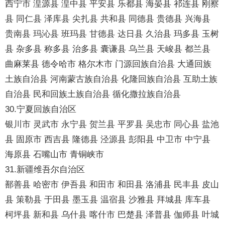
西宁市 湟源县 湟中县 平安县 乐都县 海晏县 祁连县 刚察
县 同仁县 泽库县 尖扎县 共和县 同德县 贵德县 兴海县
贵南县 玛沁县 班玛县 甘德县 达日县 久治县 玛多县 玉树
县 杂多县 称多县 治多县 囊谦县 乌兰县 天峻县 都兰县
曲麻莱县 德令哈市 格尔木市 门源回族自治县 大通回族
土族自治县 河南蒙古族自治县 化隆回族自治县 互助土族
自治县 民和回族土族自治县 循化撒拉族自治县
30.宁夏回族自治区
银川市 灵武市 永宁县 贺兰县 平罗县 吴忠市 同心县 盐池
县 固原市 西吉县 隆德县 泾源县 彭阳县 中卫市 中宁县
海原县 石嘴山市 青铜峡市
31.新疆维吾尔自治区
鄯善县 哈密市 伊吾县 和田市 和田县 洛浦县 民丰县 皮山
县 策勒县 于田县 墨玉县 温宿县 沙雅县 拜城县 库车县
柯坪县 新和县 乌什县 喀什市 巴楚县 泽普县 伽师县 叶城