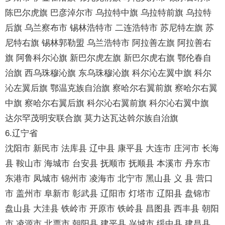
陈巴尔虎旗 巴彦淖尔市 乌拉特中旗 乌拉特前旗 乌拉特
后旗 乌兰察布市 锡林浩特市 二连浩特市 苏尼特左旗 苏
尼特右旗 锡林郭勒盟 乌兰浩特市 阿拉善左旗 阿拉善右
旗 阿鲁科尔沁旗 新巴尔虎左旗 新巴尔虎右旗 鄂伦春自
治旗 西乌珠穆沁旗 东乌珠穆沁旗 科尔沁左翼中旗 科尔
沁左翼后旗 鄂温克族自治旗 察哈尔右翼前旗 察哈尔右翼
中旗 察哈尔右翼后旗 科尔沁右翼前旗 科尔沁右翼中旗
达尔罕茂明安联合旗 莫力达瓦达斡尔族自治旗
6.辽宁省
沈阳市 新民市 法库县 辽中县 康平县 大连市 庄河市 长海
县 鞍山市 海城市 台安县 抚顺市 抚顺县 本溪市 丹东市
东港市 凤城市 锦州市 凌海市 北宁市 黑山县 义 县 营口
市 盖州市 阜新市 彰武县 辽阳市 灯塔市 辽阳县 盘锦市
盘山县 大洼县 铁岭市 开原市 铁岭县 昌图县 西丰县 朝阳
市 凌源市 北票市 朝阳县 建平县 兴城市 绥中县 建昌县