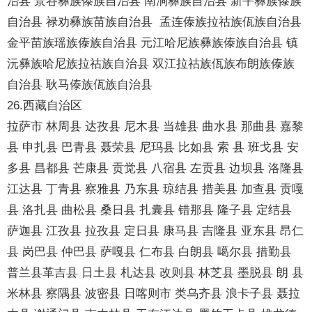
治县 景谷彝族傣族自治县 南涧彝族自治县 新平彝族傣族
自治县 禄劝彝族苗族自治县 孟连傣族拉祜族佤族自治县
金平苗族瑶族傣族自治县 元江哈尼族彝族傣族自治县 镇
沅彝族哈尼族拉祜族自治县 双江拉祜族佤族布朗族傣族
自治县 耿马傣族佤族自治县
26.西藏自治区
拉萨市 林周县 达孜县 尼木县 当雄县 曲水县 那曲县 嘉黎
县 申扎县 巴青县 聂荣县 尼玛县 比如县 索 县 班戈县 安
多县 昌都县 芒康县 贡觉县 八宿县 左贡县 边坝县 洛隆县
江达县 丁青县 察雅县 乃东县 琼结县 措美县 加查县 贡嘎
县 洛扎县 曲松县 桑日县 扎囊县 错那县 隆子县 定结县
萨迦县 江孜县 拉孜县 定日县 康马县 吉隆县 亚东县 昂仁
县 岗巴县 仲巴县 萨嘎县 仁布县 白朗县 噶尔县 措勤县
普兰县革吉县 日土县 札达县 改则县 林芝县 墨脱县 朗 县
米林县 察隅县 波密县 日喀则市 类乌齐县 浪卡子县 聂拉