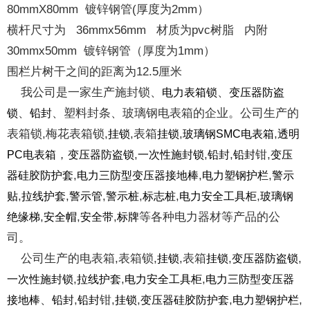
80mmX80mm 镀锌钢管(厚度为2mm）
横杆尺寸为 36mmx56mm 材质为pvc树脂 内附
30mmx50mm 镀锌钢管（厚度为1mm）
围栏片树干之间的距离为12.5厘米
我公司是一家生产施封锁、
、
电力表箱锁
变压器防盗
、
、塑料封条、玻璃钢电表箱的企业。公司生产的
锁
铅封
表箱锁,梅花表箱锁,
,表箱
,
,
挂锁
挂锁
玻璃钢SMC电表箱
透明
，
,
,
,
钳,
PC电表箱
变压器防盗锁
一次性施封锁
铅封
铅封
变压
,
,
,
器硅胶防护套
电力三防型变压器接地棒
电力塑钢护栏
警示
,
,
,
,
,
,
贴
拉线护套
警示管
警示桩
标志桩
电力安全工具柜
玻璃钢
,
,
,
等各种电力器材等产品的公
绝缘梯
安全帽
安全带
标牌
司。
公司生产的电表箱,表箱锁,
,表箱
,
,
挂锁
挂锁
变压器防盗锁
,
,
,
一次性施封锁
拉线护套
电力安全工具柜
电力三防型变压器
、
,
钳,
,
,
,
接地棒
铅封
铅封
挂锁
变压器硅胶防护套
电力塑钢护栏