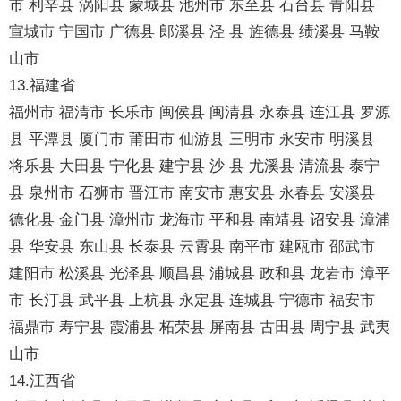
市 利辛县 涡阳县 蒙城县 池州市 东至县 石台县 青阳县
宣城市 宁国市 广德县 郎溪县 泾 县 旌德县 绩溪县 马鞍
山市
13.福建省
福州市 福清市 长乐市 闽侯县 闽清县 永泰县 连江县 罗源
县 平潭县 厦门市 莆田市 仙游县 三明市 永安市 明溪县
将乐县 大田县 宁化县 建宁县 沙 县 尤溪县 清流县 泰宁
县 泉州市 石狮市 晋江市 南安市 惠安县 永春县 安溪县
德化县 金门县 漳州市 龙海市 平和县 南靖县 诏安县 漳浦
县 华安县 东山县 长泰县 云霄县 南平市 建瓯市 邵武市
建阳市 松溪县 光泽县 顺昌县 浦城县 政和县 龙岩市 漳平
市 长汀县 武平县 上杭县 永定县 连城县 宁德市 福安市
福鼎市 寿宁县 霞浦县 柘荣县 屏南县 古田县 周宁县 武夷
山市
14.江西省