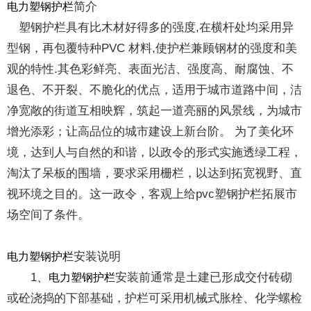
简介
电力塑钢护栏
塑钢护栏具有比木材好得多的强度,在横杆处均采用异
型钢，再包覆特种PVC 材料,使护栏兼顾钢材的强度和美
观的特性.其色彩鲜亮、表面光洁、强度高、耐腐蚀、不
退色、不开裂、不脆化的优点，适用于城市道路中间，洁
净宽敞的街道互相映辉，筑起一道亮丽的风景线，为城市
增光添彩；让高品位的城市建设上新台阶。 为了美化环
境，达到人与自然的和谐，以政令的形式实施透绿工程，
淘汰了呆板的围墙，要求采用栅栏，以达到拓宽视野、直
视环境之目的。这一政令，客观上给pvc塑钢护栏拓展市
场空间了条件。
安装说明
电力塑钢护栏
1、
安装前通常是土建已形成交付砖砌
电力塑钢护栏
或砼浇捣的下部基础，护栏可采用机械式胀栓、化学螺检