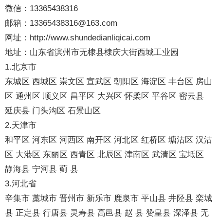
微信：13365438316
邮箱：13365438316@163.com
网址：http://www.shundedianliqicai.com
地址：山东省滨州市无棣县棣庆大街西城工业园
1.北京市
东城区 西城区 崇文区 宣武区 朝阳区 海淀区 丰台区 房山
区 通州区 顺义区 昌平区 大兴区 怀柔区 平谷区 密云县
延庆县 门头沟区 石景山区
2.天津市
和平区 河东区 河西区 南开区 河北区 红桥区 塘沽区 汉沽
区 大港区 东丽区 西青区 北辰区 津南区 武清区 宝坻区
静海县 宁河县 蓟 县
3.河北省
辛集市 藁城市 晋州市 新乐市 鹿泉市 平山县 井陉县 栾城
县 正定县 行唐县 灵寿县 高邑县 赵 县 赞皇县 深泽县 无