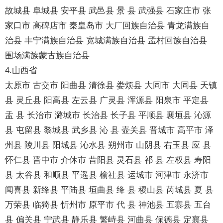
故城县 阜城县 安平县 武邑县 景 县 武强县 石家庄市 张
家口市 高碑店市 秦皇岛市 大厂回族自治县 青龙满族自
治县 丰宁满族自治县 宽城满族自治县 孟村回族自治县
围场满族蒙古族自治县
4.山西省
太原市 古交市 阳曲县 清徐县 娄烦县 大同市 大同县 天镇
县 灵丘县 阳高县 左云县 广灵县 浑源县 阳泉市 平定县
盂 县 长治市 潞城市 长治县 长子县 平顺县 襄垣县 沁源
县 屯留县 黎城县 武乡县 沁 县 壶关县 晋城市 高平市 泽
州县 陵川县 阳城县 沁水县 朔州市 山阴县 右玉县 应 县
怀仁县 晋中市 介休市 昔阳县 灵石县 祁 县 左权县 寿阳
县 太谷县 和顺县 平遥县 榆社县 运城市 河津市 永济市
闻喜县 新绛县 平陆县 垣曲县 绛 县 稷山县 芮城县 夏 县
万荣县 临猗县 忻州市 原平市 代 县 神池县 五寨县 五台
县 偏关县 宁武县 静乐县 繁峙县 河曲县 保德县 定襄县