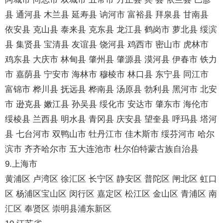
县 通河县 木兰县 延寿县 讷河市 富裕县 拜泉县 甘南县
依安县 克山县 泰来县 克东县 龙江县 鹤岗市 萝北县 绥滨
县 集贤县 宝清县 友谊县 饶河县 鸡西市 密山市 虎林市
鸡东县 大庆市 林甸县 肇州县 肇源县 漠河县 伊春市 铁力
市 嘉荫县 宁安市 海林市 穆棱市 林口县 东宁县 同江市
富锦市 桦川县 抚远县 桦南县 汤原县 勃利县 黑河市 北安
市 逊克县 嫩江县 孙吴县 绥化市 安达市 肇东市 海伦市
绥棱县 兰西县 明水县 青冈县 庆安县 望奎县 呼玛县 塔河
县 七台河市 双鸭山市 牡丹江市 佳木斯市 绥芬河市 哈尔
滨市 齐齐哈尔市 五大连池市 杜尔伯特蒙古族自治县
9.上海市
黄浦区 卢湾区 徐汇区 长宁区 静安区 普陀区 闸北区 虹口
区 杨浦区宝山区 闵行区 嘉定区 松江区 金山区 青浦区 南
汇区 奉贤区 崇明县浦东新区