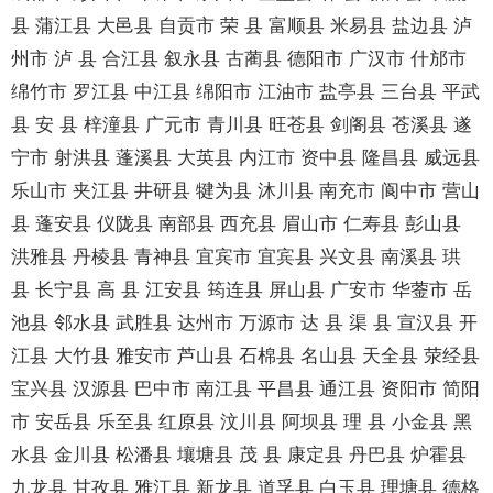
县 蒲江县 大邑县 自贡市 荣 县 富顺县 米易县 盐边县 泸
州市 泸 县 合江县 叙永县 古蔺县 德阳市 广汉市 什邡市
绵竹市 罗江县 中江县 绵阳市 江油市 盐亭县 三台县 平武
县 安 县 梓潼县 广元市 青川县 旺苍县 剑阁县 苍溪县 遂
宁市 射洪县 蓬溪县 大英县 内江市 资中县 隆昌县 威远县
乐山市 夹江县 井研县 犍为县 沐川县 南充市 阆中市 营山
县 蓬安县 仪陇县 南部县 西充县 眉山市 仁寿县 彭山县
洪雅县 丹棱县 青神县 宜宾市 宜宾县 兴文县 南溪县 珙
县 长宁县 高 县 江安县 筠连县 屏山县 广安市 华蓥市 岳
池县 邻水县 武胜县 达州市 万源市 达 县 渠 县 宣汉县 开
江县 大竹县 雅安市 芦山县 石棉县 名山县 天全县 荥经县
宝兴县 汉源县 巴中市 南江县 平昌县 通江县 资阳市 简阳
市 安岳县 乐至县 红原县 汶川县 阿坝县 理 县 小金县 黑
水县 金川县 松潘县 壤塘县 茂 县 康定县 丹巴县 炉霍县
九龙县 甘孜县 雅江县 新龙县 道孚县 白玉县 理塘县 德格