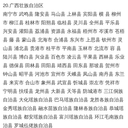
20.广西壮族自治区
南宁市 武鸣县 隆安县 马山县 上林县 宾阳县 横 县 柳州
市 柳江县 桂林市 阳朔县 临桂县 灵川县 全州县 平乐县
兴安县 灌阳县 荔浦县 资源县 永福县 梧州市 岑溪市 苍梧
县 藤 县 蒙山县 北海市 合浦县 东兴市 上思县 钦州市 灵
山县 浦北县 贵港市 桂平市 平南县 玉林市 北流市 容 县
陆川县 博白县 兴业县 百色市 凌云县 平果县 西林县 乐业
县 德保县 田林县 田阳县 靖西县 田东县 那坡县 贺州市
钟山县 昭平县 河池市 宜州市 天峨县 凤山县 南丹县 东兰
县 来宾市 合山市 象州县 武宣县 忻城县 崇左市 凭祥市
宁明县 扶绥县 龙州县 大新县 天等县 防城港市 三江侗族
自治县 大化瑶族自治县 巴马瑶族自治县 龙胜各族自治县
金秀瑶族自治县 融水苗族自治县 隆林各族自治县 恭城瑶
族自治县 都安瑶族自治县 富川瑶族自治县 环江毛南族自
治县 罗城仫佬族自治县