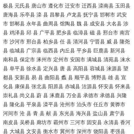
极县 元氏县 唐山市 遵化市 迁安市 迁西县 滦南县 玉田县
唐海县 乐亭县 滦 县 昌黎县 卢龙县 抚宁县 邯郸市 武安
市 邯郸县 永年县 曲周县 馆陶县 魏 县 成安县 大名县 涉
县 鸡泽县 邱 县 广平县 肥乡县 临漳县 磁 县 邢台市 南宫
市 沙河市 邢台县 柏乡县 任 县 清河县 宁晋县 威 县 隆尧
县 临城县 广宗县 临西县 内丘县 平乡县 巨鹿县 新河县
南和县 保定市 涿州市 定州市 安国市 满城县 清苑县 涞水
县 阜平县 徐水县 定兴县 唐 县 高阳县 容城县 涞源县 望
都县 安新县 易 县 曲阳县 蠡 县 顺平县 博野县 雄 县 宣
化县 康保县 张北县 阳原县 赤城县 沽源县 怀安县 怀来县
崇礼县 尚义县 蔚 县 涿鹿县 万全县 承德市 承德县 兴隆
县 隆化县 平泉县 滦平县 沧州市 泊头市 任丘市 黄骅市
河间市 沧 县 青 县 献 县 东光县 海兴县 盐山县 肃宁县
南皮县 吴桥县 廊坊市 霸州市 三河市 固安县 永清县 香河
县 大城县 文安县 衡水市 冀州市 深州市 饶阳县 枣强县