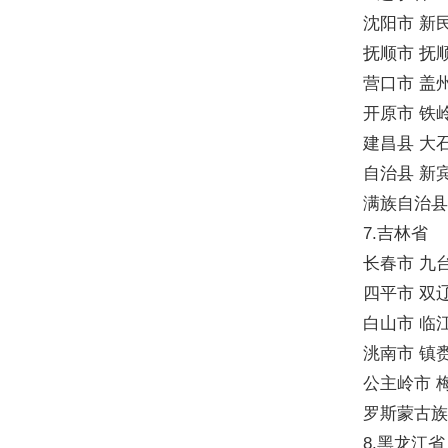
沈阳市 新
抚顺市 抚顺
营口市 盖
开原市 铁
建昌县 大
自治县 新
满族自治县
7.吉林省
长春市 九
四平市 双
白山市 临
洮南市 镇
公主岭市 
罗斯蒙古
8.黑龙江省