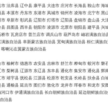
民市 法库县 辽中县 康平县 大连市 庄河市 长海县 鞍山市 海
县 本溪市 丹东市 东港市 凤城市 锦州市 凌海市 北宁市 黑山
州市 阜新市 彰武县 辽阳市 灯塔市 辽阳县 盘锦市 盘山县 大
岭县 昌图县 西丰县 朝阳市 凌源市 北票市 朝阳县 建平县 兴
石桥市 瓦房店市 普兰店市 调兵山市 葫芦岛市 岫岩满族自治
宾满族自治县 阜新蒙古族自治县 宽甸满族自治县 桓仁满族自
 喀喇沁左翼蒙古族自治县
台市 榆树市 德惠市 农安县 吉林市 舒兰市 桦甸市 蛟河市 磐
辽市 梨树县 辽源市 东辽县 东丰县 通化市 集安市 通化县 辉
江市 靖宇县 抚松县 江源县 松原市 乾安县 长岭县 扶余县 白
赉县 通榆县 延吉市 图们市 敦化市 龙井市 珲春市 和龙市 安
梅河口市 伊通满族自治县 长白朝鲜族自治县 延边朝鲜族自治
族自治县