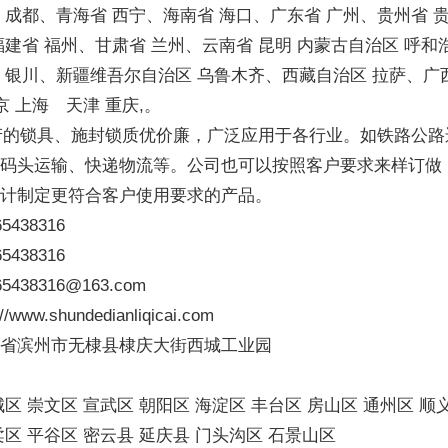
 成都、青海省 西宁、海南省 海口、广东省 广州、贵州省 
福建省 福州、甘肃省 兰州、云南省 昆明 内蒙古自治区 呼和
 银川、新疆维吾尔自治区 乌鲁木齐、西藏自治区 拉萨、广
京 上海 天津 重庆,。
的锁具、施封锁质优价廉，广泛应用于各行业。如铁路公路
口码头运输、快递物流等。公司也可以按照客户要求来样订做
设计制定更符合客户使用要求的产品。
5438316
5438316
438316@163.com
/www.shundedianliqicai.com
东省滨州市无棣县棣庆大街西城工业园
城区 崇文区 宣武区 朝阳区 海淀区 丰台区 房山区 通州区 顺
柔区 平谷区 密云县 延庆县 门头沟区 石景山区