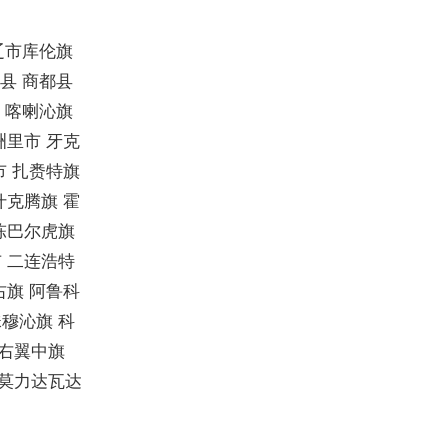
通辽市库伦旗
资县 商都县
县 喀喇沁旗
洲里市 牙克
市 扎赉特旗
什克腾旗 霍
陈巴尔虎旗
 二连浩特
右旗 阿鲁科
穆沁旗 科
尔右翼中旗
 莫力达瓦达