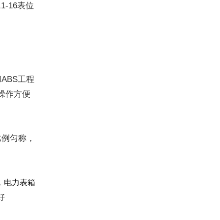
-16表位
ABS工程
操作方便
比例匀称，
，
电力表箱
好