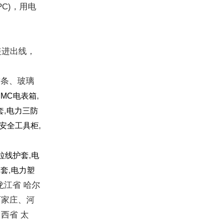
PC)，用电
装进出线，
封条、玻璃
,
SMC电表箱
,
套
电力三防
,
安全工具柜
,
拉线护套
电
,
护套
电力塑
龙江省 哈尔
石家庄、河
西省 太