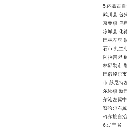
5.内蒙古
武川县 包
奈曼旗 乌
凉城县 化
巴林左旗 
石市 扎兰
阿拉善盟 
林郭勒市 
巴彦淖尔市
市 苏尼特
尔沁旗 新
尔沁左翼中
察哈尔右翼
斡尔族自
6.辽宁省