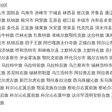
自治区
头市 固阳县 乌海市 赤峰市 宁城县 林西县 敖汉旗 开鲁县 
审旗 杭锦旗 根河市 阿荣旗 五原县 磴口县 丰镇市 兴和县卓
德县 多伦县 正蓝旗 镶黄旗 兴安盟 突泉县 托克托县 清水河
翁牛特旗 巴林右旗 扎鲁特旗 准格尔旗鄂托克旗 达拉特旗 满
屯市 杭锦后旗 四子王旗 阿巴嘎旗太仆寺旗 正镶白旗 阿尔山
额济纳旗 呼和浩特市 和林格尔县 土默特左旗 土默特右旗 克
鄂尔多斯市 伊金霍洛旗 鄂托克前旗 呼伦贝尔市 额尔古纳市 
 乌拉特中旗 乌拉特前旗 乌拉特后旗 乌兰察布市 锡林浩特市
左旗 苏尼特右旗 锡林郭勒盟 乌兰浩特市 阿拉善左旗 阿拉善
巴尔虎左旗 新巴尔虎右旗 鄂伦春自治旗 西乌珠穆沁旗 东乌珠
旗 科尔沁左翼后旗 鄂温克族自治旗 察哈尔右翼前旗 察哈
后旗 科尔沁右翼前旗 科尔沁右翼中旗 达尔罕茂明安联合旗
治旗