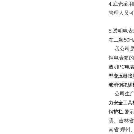
4.底壳采用
管理人员
5.透明电
在工频50
我公司是
钢电表箱的
透明PC电
型变压器接
玻璃钢绝缘
公司生产的
力安全工具
,
钢护栏
警
滨、吉林省
南省 郑州