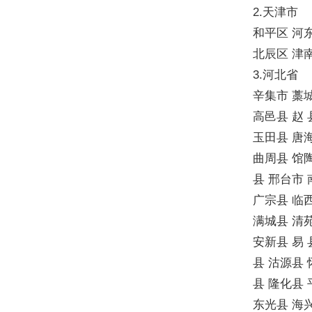
2.天津市
和平区 河
北辰区 津南
3.河北省
辛集市 藁
高邑县 赵 
玉田县 唐海
曲周县 馆陶
县 邢台市 
广宗县 临
满城县 清苑
安新县 易 
县 沽源县 
县 隆化县 
东光县 海