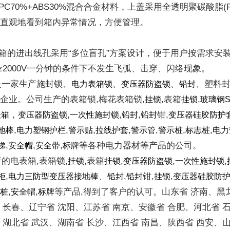
PC70%+ABS30%混合合金材料，上盖采用全透明聚碳酸脂(
可直观地看到箱内异常情况，方便管理。
表箱的进出线孔采用“多位盲孔”方案设计，便于用户按需求安
Hz2000V一分钟的条件下不发生飞弧、击穿、闪络现象。
一家生产施封锁、
、
、
、塑料
电力表箱锁
变压器防盗锁
铅封
企业。公司生产的表箱锁,梅花表箱锁,
,表箱
,
挂锁
挂锁
玻璃钢
，
,
,
,
钳,
表箱
变压器防盗锁
一次性施封锁
铅封
铅封
变压器硅胶防护
,
,
,
,
,
,
,
地棒
电力塑钢护栏
警示贴
拉线护套
警示管
警示桩
标志桩
电力
,
,
,
等各种电力器材等产品的公司。
梯
安全帽
安全带
标牌
电表箱,表箱锁,
,表箱
,
,
,
挂锁
挂锁
变压器防盗锁
一次性施封锁
,
、
,
钳,
,
柜
电力三防型变压器接地棒
铅封
铅封
挂锁
变压器硅胶防
,
,
等产品,得到了客户的认可。山东省 济南、黑
示桩
安全帽
标牌
 长春、辽宁省 沈阳、江苏省 南京、安徽省 合肥、河北省 
、湖北省 武汉、湖南省 长沙、江西省 南昌、陕西省 西安、山