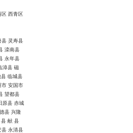
丽区 西青区
唐县 灵寿县
县 滦南县
县 永年县
临漳县 磁
尧县 临城县
州市 安国市
县 望都县
 阳原县 赤城
承德县 兴隆
县 献 县
安县 永清县