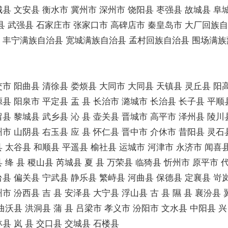
城县 文安县 衡水市 冀州市 深州市 饶阳县 枣强县 故城县 阜
 县 武强县 石家庄市 张家口市 高碑店市 秦皇岛市 大厂回族
 丰宁满族自治县 宽城满族自治县 孟村回族自治县 围场满
交市 阳曲县 清徐县 娄烦县 大同市 大同县 天镇县 灵丘县 阳
县 阳泉市 平定县 盂 县 长治市 潞城市 长治县 长子县 平顺
县 黎城县 武乡县 沁 县 壶关县 晋城市 高平市 泽州县 陵川
市 山阴县 右玉县 应 县 怀仁县 晋中市 介休市 昔阳县 灵石县
 太谷县 和顺县 平遥县 榆社县 运城市 河津市 永济市 闻喜县
 绛 县 稷山县 芮城县 夏 县 万荣县 临猗县 忻州市 原平市 
台县 偏关县 宁武县 静乐县 繁峙县 河曲县 保德县 定襄县 岢
市 汾西县 吉 县 安泽县 大宁县 浮山县 古 县 隰 县 襄汾县
曲沃县 洪洞县 蒲 县 吕梁市 孝义市 汾阳市 文水县 中阳县 兴 
县 岚 县 交口县 交城县 石楼县