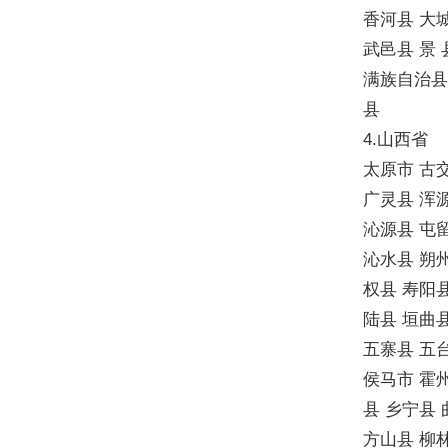
香河县 大
武邑县 景
满族自治县
县
4.山西省
太原市 古
广灵县 浑源
沁源县 屯留
沁水县 朔州
权县 寿阳县
陆县 垣曲县
五寨县 五
侯马市 霍州
县 乡宁县 
方山县 柳林