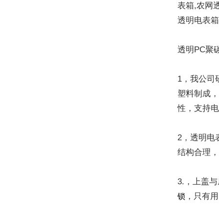
表箱,农网
透明电表
透明PC聚
1，我公司
塑料制成
性，支持电
2，透明电
结构合理
3.，上盖
，只有用
锁