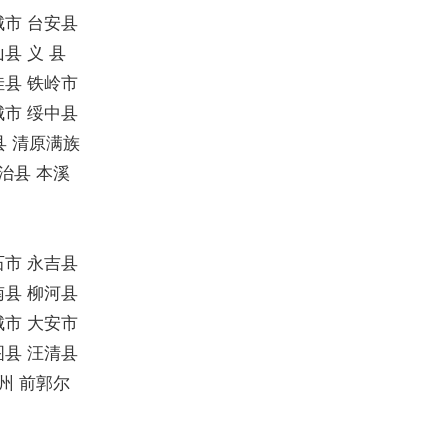
城市 台安县
县 义 县
洼县 铁岭市
城市 绥中县
县 清原满族
治县 本溪
石市 永吉县
南县 柳河县
城市 大安市
图县 汪清县
州 前郭尔