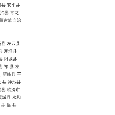
城县 安平县
自治县 青龙
族蒙古族自治
高县 左云县
县 襄垣县
县 阳城县
 祁 县 左
 新绛县 平
代 县 神池县
岚县 临汾市
 翼城县 永和
县 临 县