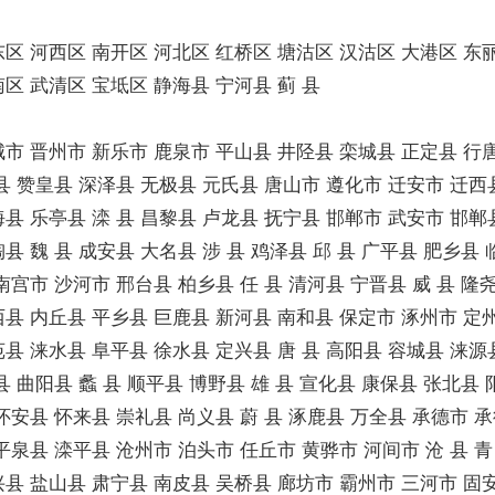
东区 河西区 南开区 河北区 红桥区 塘沽区 汉沽区 大港区 东
区 武清区 宝坻区 静海县 宁河县 蓟 县
城市 晋州市 新乐市 鹿泉市 平山县 井陉县 栾城县 正定县 行
县 赞皇县 深泽县 无极县 元氏县 唐山市 遵化市 迁安市 迁西
县 乐亭县 滦 县 昌黎县 卢龙县 抚宁县 邯郸市 武安市 邯郸
县 魏 县 成安县 大名县 涉 县 鸡泽县 邱 县 广平县 肥乡县 
南宫市 沙河市 邢台县 柏乡县 任 县 清河县 宁晋县 威 县 隆
西县 内丘县 平乡县 巨鹿县 新河县 南和县 保定市 涿州市 定
县 涞水县 阜平县 徐水县 定兴县 唐 县 高阳县 容城县 涞源
县 曲阳县 蠡 县 顺平县 博野县 雄 县 宣化县 康保县 张北县
怀安县 怀来县 崇礼县 尚义县 蔚 县 涿鹿县 万全县 承德市 
平泉县 滦平县 沧州市 泊头市 任丘市 黄骅市 河间市 沧 县 青 
兴县 盐山县 肃宁县 南皮县 吴桥县 廊坊市 霸州市 三河市 固